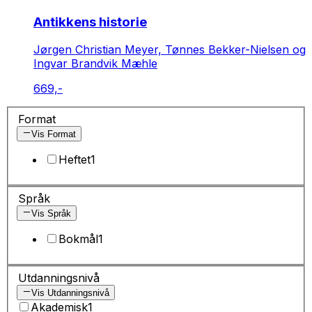
Antikkens historie
Jørgen Christian Meyer, Tønnes Bekker-Nielsen og
Ingvar Brandvik Mæhle
669,-
Format
Vis Format
Heftet
1
Språk
Vis Språk
Bokmål
1
Utdanningsnivå
Vis Utdanningsnivå
Akademisk
1