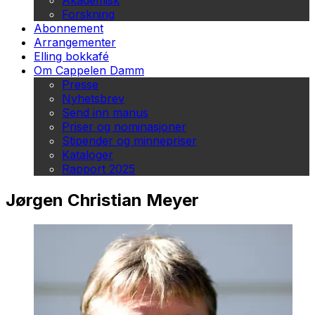
Akademisk
Forskning
Abonnement
Arrangementer
Elling bokkafé
Om Cappelen Damm
Presse
Nyhetsbrev
Send inn manus
Priser og nominasjoner
Stipender og minnepriser
Kataloger
Rapport 2025
Jørgen Christian Meyer