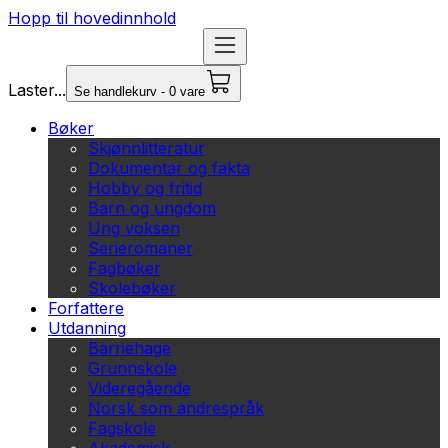
Hopp til hovedinnhold
Laster...
Se handlekurv - 0 vare
Bøker
Skjønnlitteratur
Dokumentar og fakta
Hobby og fritid
Barn og ungdom
Ung voksen
Serieromaner
Fagbøker
Skolebøker
Forfattere
Utdanning
Barnehage
Grunnskole
Videregående
Norsk som andrespråk
Fagskole