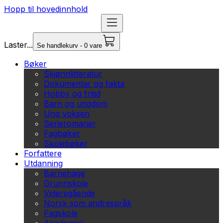
Hopp til hovedinnhold
Laster...
Se handlekurv - 0 vare
Bøker
Skjønnlitteratur
Dokumentar og fakta
Hobby og fritid
Barn og ungdom
Ung voksen
Serieromaner
Fagbøker
Skolebøker
Forfattere
Utdanning
Barnehage
Grunnskole
Videregående
Norsk som andrespråk
Fagskole