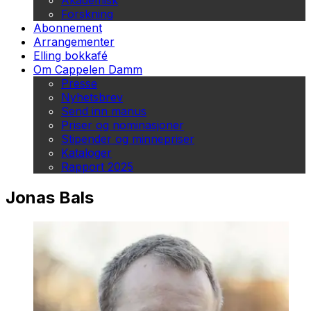
Akademisk
Forskning
Abonnement
Arrangementer
Elling bokkafé
Om Cappelen Damm
Presse
Nyhetsbrev
Send inn manus
Priser og nominasjoner
Stipender og minnepriser
Kataloger
Rapport 2025
Jonas Bals