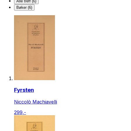
Alle treff (6)
Bøker (6)
Fyrsten
Niccolò Machiavelli
299,-