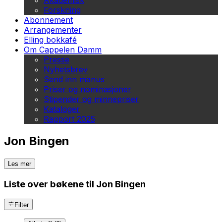
Akademisk
Forskning
Abonnement
Arrangementer
Elling bokkafé
Om Cappelen Damm
Presse
Nyhetsbrev
Send inn manus
Priser og nominasjoner
Stipender og minnepriser
Kataloger
Rapport 2025
Jon Bingen
Les mer
Liste over bøkene til Jon Bingen
Filter