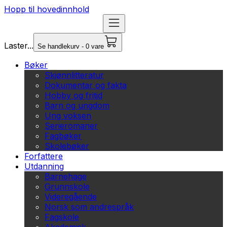
Hopp til hovedinnhold
Laster...
Se handlekurv - 0 vare
Bøker
Skjønnlitteratur
Dokumentar og fakta
Hobby og fritid
Barn og ungdom
Ung voksen
Serieromaner
Fagbøker
Skolebøker
Forfattere
Utdanning
Barnehage
Grunnskole
Videregående
Norsk som andrespråk
Fagskole