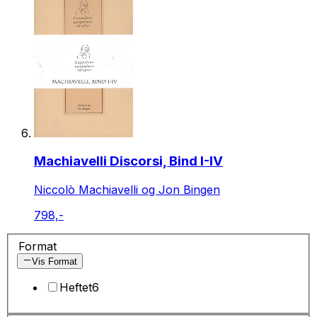
Machiavelli Discorsi, Bind I-IV
Niccolò Machiavelli og Jon Bingen
798,-
Format
Vis Format
Heftet
6