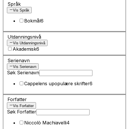
Språk
Vis Språk
Bokmål
6
Utdanningsnivå
Vis Utdanningsnivå
Akademisk
6
Serienavn
Vis Serienavn
Søk Serienavn
Cappelens upopulære skrifter
6
Forfatter
Vis Forfatter
Søk Forfatter
Niccolò Machiavelli
4