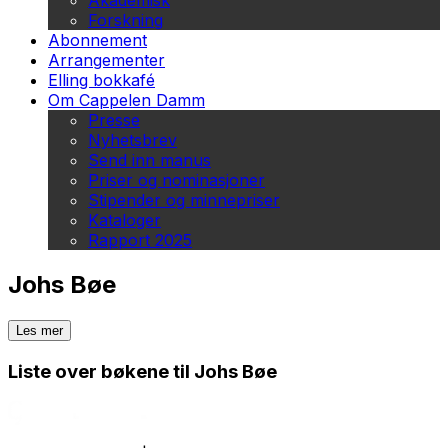
Akademisk
Forskning
Abonnement
Arrangementer
Elling bokkafé
Om Cappelen Damm
Presse
Nyhetsbrev
Send inn manus
Priser og nominasjoner
Stipender og minnepriser
Kataloger
Rapport 2025
Johs Bøe
Les mer
Liste over bøkene til Johs Bøe