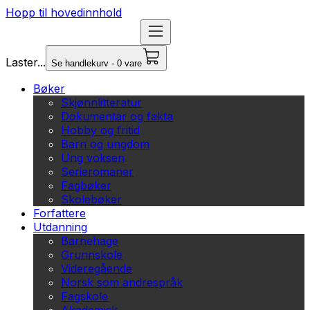
Hopp til hovedinnhold
Laster...
Se handlekurv - 0 vare
Bøker
Skjønnlitteratur
Dokumentar og fakta
Hobby og fritid
Barn og ungdom
Ung voksen
Serieromaner
Fagbøker
Skolebøker
Forfattere
Utdanning
Barnehage
Grunnskole
Videregående
Norsk som andrespråk
Fagskole