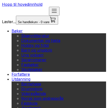
Hopp til hovedinnhold
Laster...
Se handlekurv - 0 vare
Bøker
Skjønnlitteratur
Dokumentar og fakta
Hobby og fritid
Barn og ungdom
Ung voksen
Serieromaner
Fagbøker
Skolebøker
Forfattere
Utdanning
Barnehage
Grunnskole
Videregående
Norsk som andrespråk
Fagskole