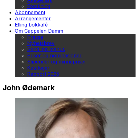
Akademisk
Forskning
Abonnement
Arrangementer
Elling bokkafé
Om Cappelen Damm
Presse
Nyhetsbrev
Send inn manus
Priser og nominasjoner
Stipender og minnepriser
Kataloger
Rapport 2025
John Ødemark