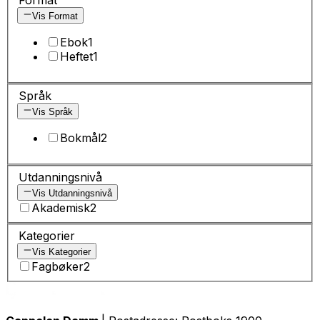
Format
Vis Format
Ebok
1
Heftet
1
Språk
Vis Språk
Bokmål
2
Utdanningsnivå
Vis Utdanningsnivå
Akademisk
2
Kategorier
Vis Kategorier
Fagbøker
2