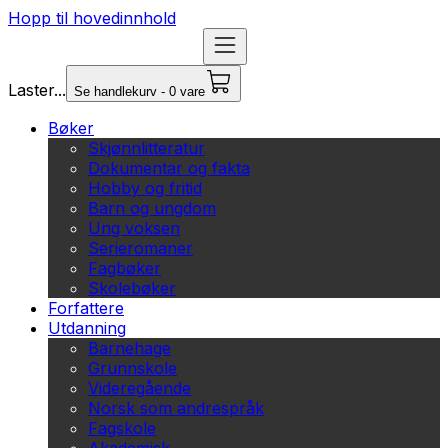
Hopp til hovedinnhold
Laster...
Se handlekurv - 0 vare
Bøker
Skjønnlitteratur
Dokumentar og fakta
Hobby og fritid
Barn og ungdom
Ung voksen
Serieromaner
Fagbøker
Skolebøker
Forfattere
Utdanning
Barnehage
Grunnskole
Videregående
Norsk som andrespråk
Fagskole