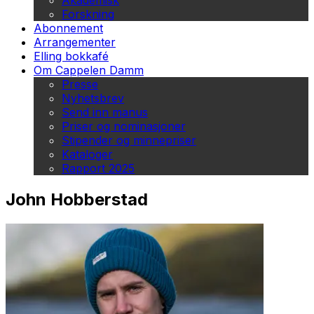
Akademisk
Forskning
Abonnement
Arrangementer
Elling bokkafé
Om Cappelen Damm
Presse
Nyhetsbrev
Send inn manus
Priser og nominasjoner
Stipender og minnepriser
Kataloger
Rapport 2025
John Hobberstad