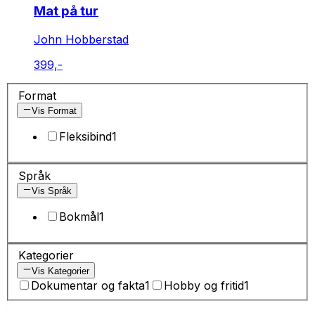
Mat på tur
John Hobberstad
399,-
Format
Vis Format
Fleksibind
1
Språk
Vis Språk
Bokmål
1
Kategorier
Vis Kategorier
Dokumentar og fakta
1
Hobby og fritid
1