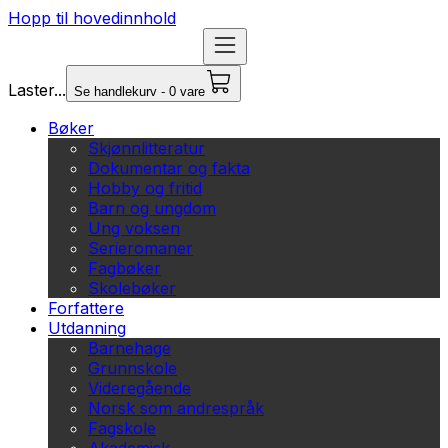
Hopp til hovedinnhold
Laster...
Se handlekurv - 0 vare
Bøker
Skjønnlitteratur
Dokumentar og fakta
Hobby og fritid
Barn og ungdom
Ung voksen
Serieromaner
Fagbøker
Skolebøker
Forfattere
Utdanning
Barnehage
Grunnskole
Videregående
Norsk som andrespråk
Fagskole