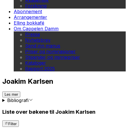
Akademisk
Forskning
Abonnement
Arrangementer
Elling bokkafé
Om Cappelen Damm
Presse
Nyhetsbrev
Send inn manus
Priser og nominasjoner
Stipender og minnepriser
Kataloger
Rapport 2025
Joakim Karlsen
Les mer
Bibliografi
Liste over bøkene til Joakim Karlsen
Filter