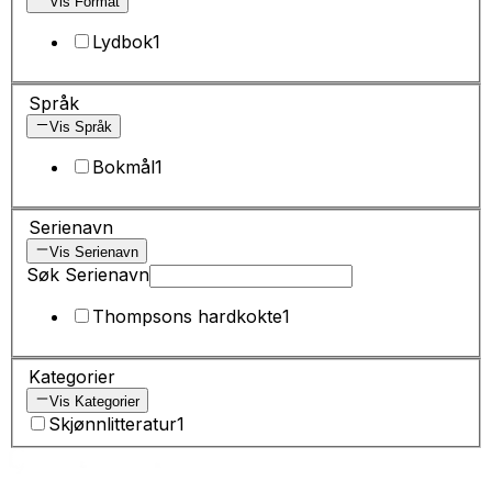
Vis Format
Lydbok
1
Språk
Vis Språk
Bokmål
1
Serienavn
Vis Serienavn
Søk Serienavn
Thompsons hardkokte
1
Kategorier
Vis Kategorier
Skjønnlitteratur
1