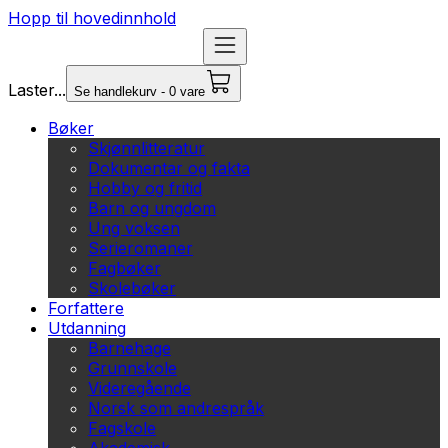
Hopp til hovedinnhold
Laster...
Se handlekurv - 0 vare
Bøker
Skjønnlitteratur
Dokumentar og fakta
Hobby og fritid
Barn og ungdom
Ung voksen
Serieromaner
Fagbøker
Skolebøker
Forfattere
Utdanning
Barnehage
Grunnskole
Videregående
Norsk som andrespråk
Fagskole