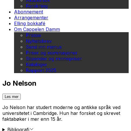
Akademisk
Forskning
Abonnement
Arrangementer
Elling bokkafé
Om Cappelen Damm
Presse
Nyhetsbrev
Send inn manus
Priser og nominasjoner
Stipender og minnepriser
Kataloger
Rapport 2025
Jo Nelson
Les mer
Jo Nelson har studert moderne og antikke språk ved
universitetet i Cambridge. Hun har forsket og skrevet
faktabøker i mer enn 15 år.
Bibliografi