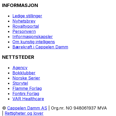
INFORMASJON
Ledige stillinger
Nyhetsbrev
Royaltyportal
Personvern
Informasjonskapsler
Om kunstig intelligens
Bærekraft i Cappelen Damm
NETTSTEDER
Agency
Bokklubber
Norske Serier
Storytel
Flamme Forlag
Fontini Forlag
VAR Healthcare
©
Cappelen Damm AS
| Org.nr. NO 948061937 MVA
|
Rettigheter og lover