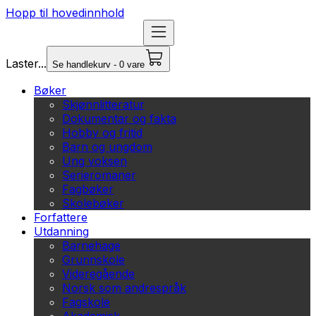
Hopp til hovedinnhold
Laster...
Se handlekurv - 0 vare
Bøker
Skjønnlitteratur
Dokumentar og fakta
Hobby og fritid
Barn og ungdom
Ung voksen
Serieromaner
Fagbøker
Skolebøker
Forfattere
Utdanning
Barnehage
Grunnskole
Videregående
Norsk som andrespråk
Fagskole