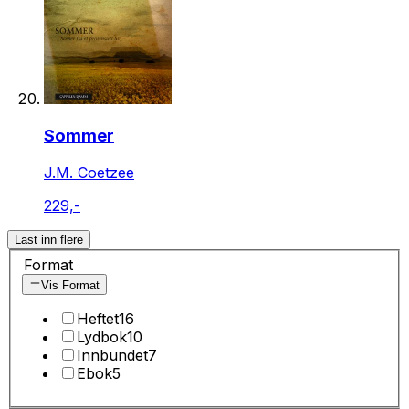
Sommer
J.M. Coetzee
229,-
Last inn flere
Format
Vis Format
Heftet
16
Lydbok
10
Innbundet
7
Ebok
5