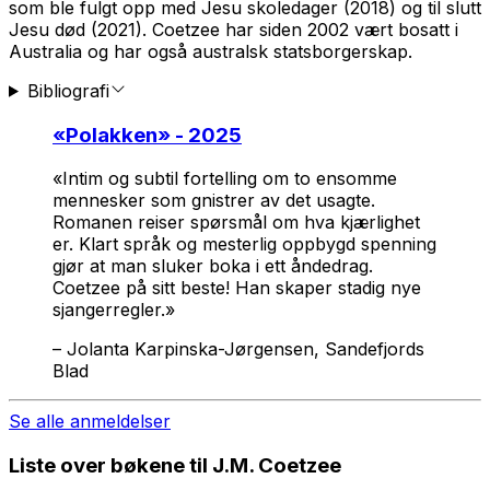
som ble fulgt opp med
Jesu skoledager
(2018) og til slutt
Jesu død
(2021). Coetzee har siden 2002 vært bosatt i
Australia og har også australsk statsborgerskap.
Bibliografi
«
Polakken
» - 2025
«Intim og subtil fortelling om to ensomme
mennesker som gnistrer av det usagte.
Romanen reiser spørsmål om hva kjærlighet
er. Klart språk og mesterlig oppbygd spenning
gjør at man sluker boka i ett åndedrag.
Coetzee på sitt beste! Han skaper stadig nye
sjangerregler.»
–
Jolanta Karpinska-Jørgensen, Sandefjords
Blad
Se alle anmeldelser
Liste over bøkene til J.M. Coetzee