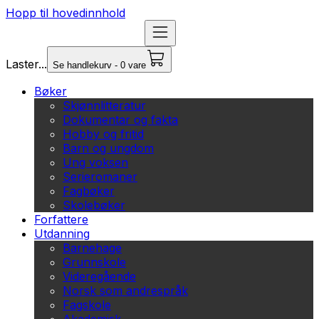
Hopp til hovedinnhold
Laster...
Se handlekurv - 0 vare
Bøker
Skjønnlitteratur
Dokumentar og fakta
Hobby og fritid
Barn og ungdom
Ung voksen
Serieromaner
Fagbøker
Skolebøker
Forfattere
Utdanning
Barnehage
Grunnskole
Videregående
Norsk som andrespråk
Fagskole