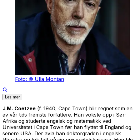
Foto: © Ulla Montan
Les mer
J.M. Coetzee
(f. 1940, Cape Town) blir regnet som en
av vår tids fremste forfattere. Han vokste opp i Sør-
Afrika og studerte engelsk og matematikk ved
Universitetet i Cape Town før han flyttet til England og
senere USA. Der avla han doktorgraden i engelsk
litteratur og tok fatt på sin universitetskarriere. Han ble