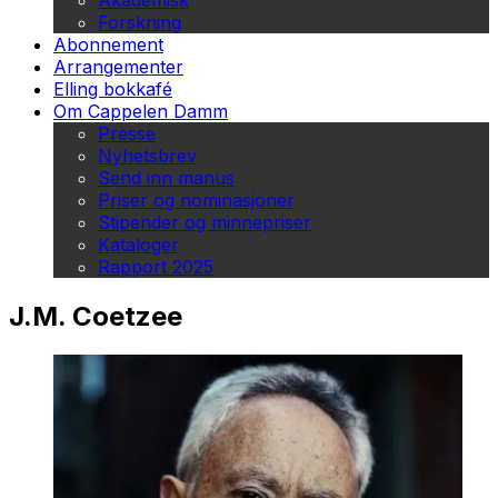
Akademisk
Forskning
Abonnement
Arrangementer
Elling bokkafé
Om Cappelen Damm
Presse
Nyhetsbrev
Send inn manus
Priser og nominasjoner
Stipender og minnepriser
Kataloger
Rapport 2025
J.M. Coetzee