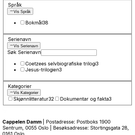
Språk
Vis Språk
Bokmål
38
Serienavn
Vis Serienavn
Søk Serienavn
Coetzees selvbiografiske trilogi
3
Jesus-trilogien
3
Kategorier
Vis Kategorier
Skjønnlitteratur
32
Dokumentar og fakta
3
Cappelen Damm
| Postadresse: Postboks 1900
Sentrum, 0055 Oslo | Besøksadresse: Stortingsgata 28,
0161 Oslo