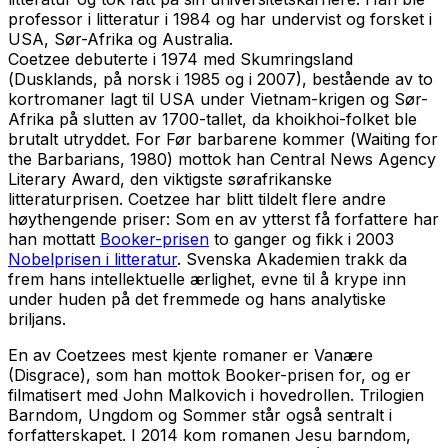
professor i litteratur i 1984 og har undervist og forsket i
USA, Sør-Afrika og Australia.
Coetzee debuterte i 1974 med
Skumringsland
(
Dusklands
, på norsk i 1985 og i 2007), bestående av to
kortromaner lagt til USA under Vietnam-krigen og Sør-
Afrika på slutten av 1700-tallet, da khoikhoi-folket ble
brutalt utryddet. For
Før barbarene kommer
(
Waiting for
the Barbarians
, 1980) mottok han Central News Agency
Literary Award, den viktigste sørafrikanske
litteraturprisen. Coetzee har blitt tildelt flere andre
høythengende priser: Som en av ytterst få forfattere har
han mottatt
Booker-prisen
to ganger og fikk i 2003
Nobelprisen i litteratur
. Svenska Akademien trakk da
frem hans intellektuelle ærlighet, evne til å krype inn
under huden på det fremmede og hans analytiske
briljans.
En av Coetzees mest kjente romaner er
Vanære
(Disgrace)
, som han mottok Booker-prisen for, og er
filmatisert med John Malkovich i hovedrollen. Trilogien
Barndom, Ungdom
og
Sommer
står også sentralt i
forfatterskapet. I 2014 kom romanen
Jesu barndom,