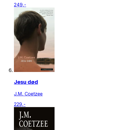
249,-
Jesu død
J.M. Coetzee
229,-