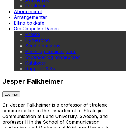
Akademisk
Forskning
Abonnement
Arrangementer
Elling bokkafé
Om Cappelen Damm
Presse
Nyhetsbrev
Send inn manus
Priser og nominasjoner
Stipender og minnepriser
Kataloger
Rapport 2025
Jesper Falkheimer
Les mer
Dr. Jesper Falkheimer is a professor of strategic
communication in the Department of Strategic
Communication at Lund University, Sweden, and
professor II in the School of Communication,
Leadership, and Marketing at Kristiania University