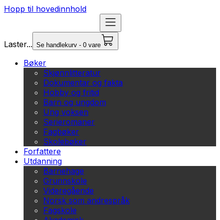
Hopp til hovedinnhold
Laster...
Se handlekurv - 0 vare
Bøker
Skjønnlitteratur
Dokumentar og fakta
Hobby og fritid
Barn og ungdom
Ung voksen
Serieromaner
Fagbøker
Skolebøker
Forfattere
Utdanning
Barnehage
Grunnskole
Videregående
Norsk som andrespråk
Fagskole