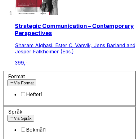
Strategic Communication – Contemporary
Perspectives
Sharam Alghasi, Ester C. Vanvik, Jens Barland and
Jesper Falkheimer (Eds.)
399,-
Format
Vis Format
Heftet
1
Språk
Vis Språk
Bokmål
1