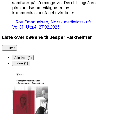
samfunn på så mange vis. Den blir også en
påminnelse om viktigheten av
kommunikasjonsfaget i vår tid..»
–
Roy Emanuelsen, Norsk medietidsskrift
Vol.31, Utg.4, 27.02.2025
Liste over bøkene til Jesper Falkheimer
Filter
Alle treff (1)
Bøker (1)