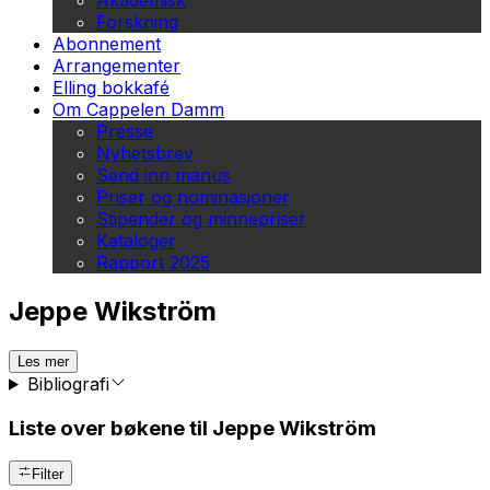
Akademisk
Forskning
Abonnement
Arrangementer
Elling bokkafé
Om Cappelen Damm
Presse
Nyhetsbrev
Send inn manus
Priser og nominasjoner
Stipender og minnepriser
Kataloger
Rapport 2025
Jeppe Wikström
Les mer
Bibliografi
Liste over bøkene til Jeppe Wikström
Filter