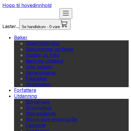
Hopp til hovedinnhold
Laster...
Se handlekurv - 0 vare
Bøker
Skjønnlitteratur
Dokumentar og fakta
Hobby og fritid
Barn og ungdom
Ung voksen
Serieromaner
Fagbøker
Skolebøker
Forfattere
Utdanning
Barnehage
Grunnskole
Videregående
Norsk som andrespråk
Fagskole