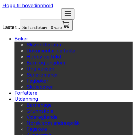
Hopp til hovedinnhold
Laster...
Se handlekurv - 0 vare
Bøker
Skjønnlitteratur
Dokumentar og fakta
Hobby og fritid
Barn og ungdom
Ung voksen
Serieromaner
Fagbøker
Skolebøker
Forfattere
Utdanning
Barnehage
Grunnskole
Videregående
Norsk som andrespråk
Fagskole