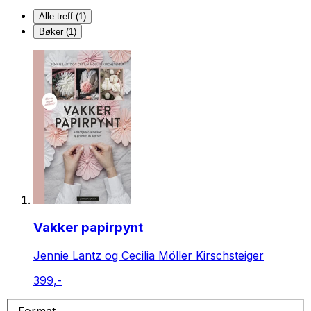
Alle treff (1)
Bøker (1)
Vakker papirpynt
Jennie Lantz og Cecilia Möller Kirschsteiger
399,-
Format