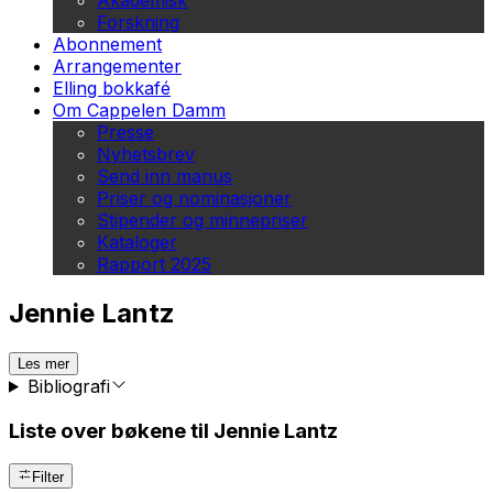
Akademisk
Forskning
Abonnement
Arrangementer
Elling bokkafé
Om Cappelen Damm
Presse
Nyhetsbrev
Send inn manus
Priser og nominasjoner
Stipender og minnepriser
Kataloger
Rapport 2025
Jennie Lantz
Les mer
Bibliografi
Liste over bøkene til Jennie Lantz
Filter