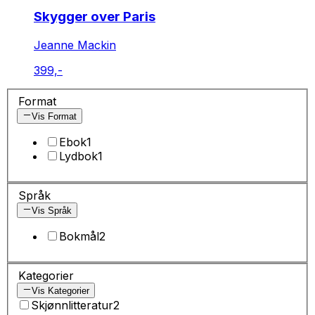
Skygger over Paris
Jeanne Mackin
399,-
Format
Vis Format
Ebok
1
Lydbok
1
Språk
Vis Språk
Bokmål
2
Kategorier
Vis Kategorier
Skjønnlitteratur
2