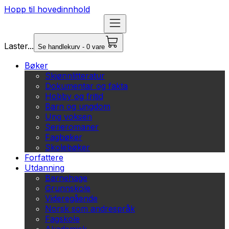
Hopp til hovedinnhold
Laster...
Se handlekurv - 0 vare
Bøker
Skjønnlitteratur
Dokumentar og fakta
Hobby og fritid
Barn og ungdom
Ung voksen
Serieromaner
Fagbøker
Skolebøker
Forfattere
Utdanning
Barnehage
Grunnskole
Videregående
Norsk som andrespråk
Fagskole