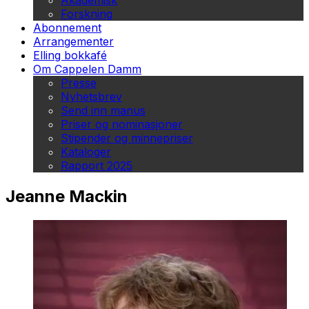
Akademisk
Forskning
Abonnement
Arrangementer
Elling bokkafé
Om Cappelen Damm
Presse
Nyhetsbrev
Send inn manus
Priser og nominasjoner
Stipender og minnepriser
Kataloger
Rapport 2025
Jeanne Mackin