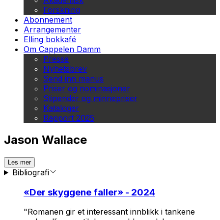
Akademisk
Forskning
Abonnement
Arrangementer
Elling bokkafé
Om Cappelen Damm
Presse
Nyhetsbrev
Send inn manus
Priser og nominasjoner
Stipender og minnepriser
Kataloger
Rapport 2025
Jason Wallace
Les mer
Bibliografi
«
Der skyggene faller
» - 2024
"Romanen gir et interessant innblikk i tankene