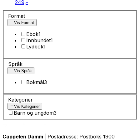
249,-
Format
Vis Format
Ebok
1
Innbundet
1
Lydbok
1
Språk
Vis Språk
Bokmål
3
Kategorier
Vis Kategorier
Barn og ungdom
3
Cappelen Damm
| Postadresse: Postboks 1900