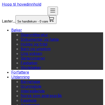
Hopp til hovedinnhold
Laster...
Se handlekurv - 0 vare
Bøker
Skjønnlitteratur
Dokumentar og fakta
Hobby og fritid
Barn og ungdom
Ung voksen
Serieromaner
Fagbøker
Skolebøker
Forfattere
Utdanning
Barnehage
Grunnskole
Videregående
Norsk som andrespråk
Fagskole