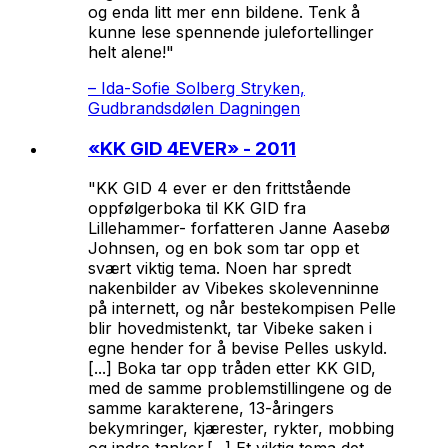
og enda litt mer enn bildene. Tenk å
kunne lese spennende julefortellinger
helt alene!"
–
Ida-Sofie Solberg Stryken,
Gudbrandsdølen Dagningen
«
KK GID 4EVER
» - 2011
"KK GID 4 ever er den frittstående
oppfølgerboka til KK GID fra
Lillehammer- forfatteren Janne Aasebø
Johnsen, og en bok som tar opp et
svært viktig tema. Noen har spredt
nakenbilder av Vibekes skolevenninne
på internett, og når bestekompisen Pelle
blir hovedmistenkt, tar Vibeke saken i
egne hender for å bevise Pelles uskyld.
[...] Boka tar opp tråden etter KK GID,
med de samme problemstillingene og de
samme karakterene, 13-åringers
bekymringer, kjærester, rykter, mobbing