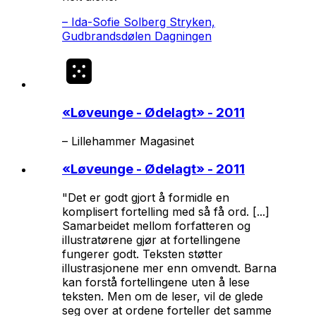
–
Ida-Sofie Solberg Stryken,
Gudbrandsdølen Dagningen
«
Løveunge - Ødelagt
» - 2011
–
Lillehammer Magasinet
«
Løveunge - Ødelagt
» - 2011
"Det er godt gjort å formidle en
komplisert fortelling med så få ord. [...]
Samarbeidet mellom forfatteren og
illustratørene gjør at fortellingene
fungerer godt. Teksten støtter
illustrasjonene mer enn omvendt. Barna
kan forstå fortellingene uten å lese
teksten. Men om de leser, vil de glede
seg over at ordene forteller det samme