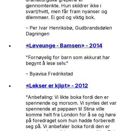
gjennomtenkte. Hun skildrer ikke i
svart/hvitt, men får fram nyanser og
dilemmaer. Ei god og viktig bok.
–
Per Ivar Henriksbø, Gudbrandsdølen
Dagningen
«
Løveunge - Bamsen
» - 2014
"Fornøyelig for barn som akkurat har
begynt å lese selv."
–
Byavisa Fredrikstad
«
Lekser er kjipt
» - 2012
"Anbefaling: Vi likte boka fordi den er
spennende og morsom. Vi syntes det var
spennende at pappaen til Stina ville
komme helt fra London for å se og høre
på foredraget som hun hadde forberedt
seg på. Vi anbefaler boka fordi den er