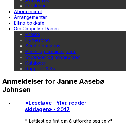
Akademisk
Forskning
Abonnement
Arrangementer
Elling bokkafé
Om Cappelen Damm
Presse
Nyhetsbrev
Send inn manus
Priser og nominasjoner
Stipender og minnepriser
Kataloger
Rapport 2025
Anmeldelser for Janne Aasebø
Johnsen
«
Leseløve - Ylva redder
skidagen
» - 2017
" Lettlest og fint om å utfordre seg selv"