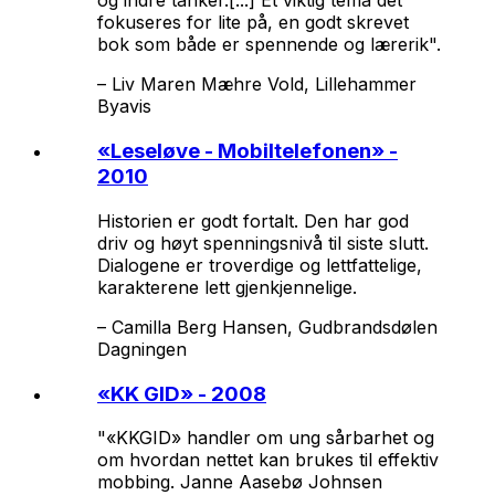
og indre tanker.[...] Et viktig tema det
fokuseres for lite på, en godt skrevet
bok som både er spennende og lærerik".
–
Liv Maren Mæhre Vold, Lillehammer
Byavis
«
Leseløve - Mobiltelefonen
» -
2010
Historien er godt fortalt. Den har god
driv og høyt spenningsnivå til siste slutt.
Dialogene er troverdige og lettfattelige,
karakterene lett gjenkjennelige.
–
Camilla Berg Hansen, Gudbrandsdølen
Dagningen
«
KK GID
» - 2008
"«KKGID» handler om ung sårbarhet og
om hvordan nettet kan brukes til effektiv
mobbing. Janne Aasebø Johnsen