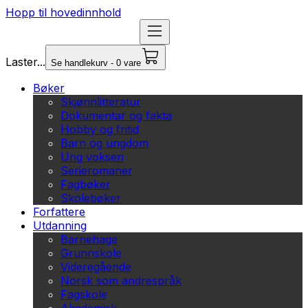
Hopp til hovedinnhold
Laster...
Se handlekurv - 0 vare
Bøker
Skjønnlitteratur
Dokumentar og fakta
Hobby og fritid
Barn og ungdom
Ung voksen
Serieromaner
Fagbøker
Skolebøker
Forfattere
Utdanning
Barnehage
Grunnskole
Videregående
Norsk som andrespråk
Fagskole