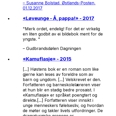
–
Susanne Bolstad, Østlands-Posten,
01.12.2017
«
Løveunge - Å, pappa!
» - 2017
"Merk ordet, endelig! For det er virkelig
en liten godbit av ei bildebok ment for de
yngste. "
–
Gudbrandsdølen Dagningen
«
Kamuflasje
» - 2015
[...] Høstens bok er en roman som like
gjerne kan leses av foreldre som av
barn og ungdom. [...] Velskrevet er den.
Forfatteren og barneskolelæreren viser
at hun blir en stadig bedre prosaist. I
«Kamuflasje» er språket poengtert og
direkte.[...] Forfatteren viser innsikt i
unge menneskers følelsesliv, og hvordan
de møter og takler livets utfordringer. De
dramaturgiske grepene er