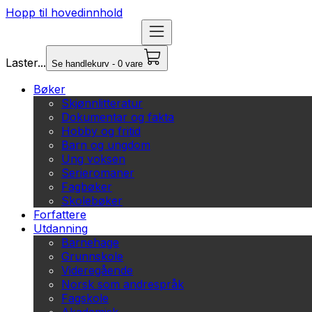
Hopp til hovedinnhold
Laster...
Se handlekurv - 0 vare
Bøker
Skjønnlitteratur
Dokumentar og fakta
Hobby og fritid
Barn og ungdom
Ung voksen
Serieromaner
Fagbøker
Skolebøker
Forfattere
Utdanning
Barnehage
Grunnskole
Videregående
Norsk som andrespråk
Fagskole