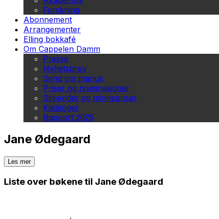
Akademisk
Forskning
Abonnement
Arrangementer
Elling bokkafé
Om Cappelen Damm
Presse
Nyhetsbrev
Send inn manus
Priser og nominasjoner
Stipender og minnepriser
Kataloger
Rapport 2025
Jane Ødegaard
Les mer
Liste over bøkene til Jane Ødegaard