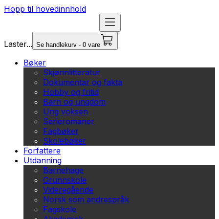
Hopp til hovedinnhold
Laster...
Se handlekurv - 0 vare
Bøker
Skjønnlitteratur
Dokumentar og fakta
Hobby og fritid
Barn og ungdom
Ung voksen
Serieromaner
Fagbøker
Skolebøker
Forfattere
Utdanning
Barnehage
Grunnskole
Videregående
Norsk som andrespråk
Fagskole