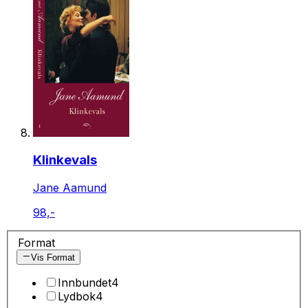
Klinkevals
Jane Aamund
98,-
Format
Vis Format
Innbundet
4
Lydbok
4