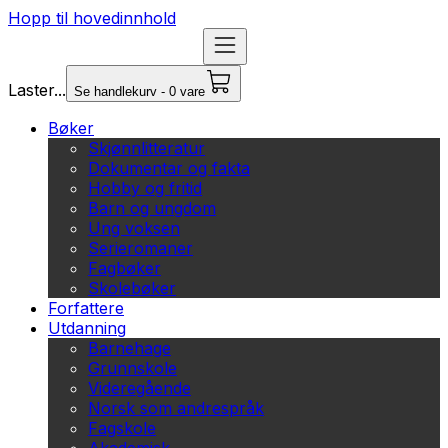
Hopp til hovedinnhold
Laster...
Se handlekurv - 0 vare
Bøker
Skjønnlitteratur
Dokumentar og fakta
Hobby og fritid
Barn og ungdom
Ung voksen
Serieromaner
Fagbøker
Skolebøker
Forfattere
Utdanning
Barnehage
Grunnskole
Videregående
Norsk som andrespråk
Fagskole