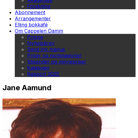
Akademisk
Forskning
Abonnement
Arrangementer
Elling bokkafé
Om Cappelen Damm
Presse
Nyhetsbrev
Send inn manus
Priser og nominasjoner
Stipender og minnepriser
Kataloger
Rapport 2025
Jane Aamund