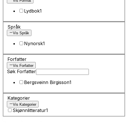
Vis Format
Lydbok
1
Språk
Vis Språk
Nynorsk
1
Forfatter
Vis Forfatter
Søk Forfatter
Bergsveinn Birgisson
1
Kategorier
Vis Kategorier
Skjønnlitteratur
1