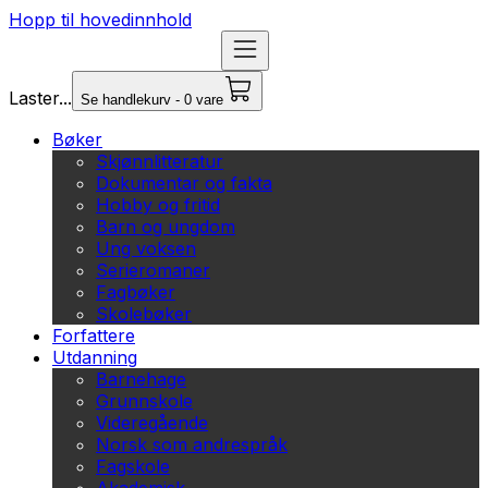
Hopp til hovedinnhold
Laster...
Se handlekurv - 0 vare
Bøker
Skjønnlitteratur
Dokumentar og fakta
Hobby og fritid
Barn og ungdom
Ung voksen
Serieromaner
Fagbøker
Skolebøker
Forfattere
Utdanning
Barnehage
Grunnskole
Videregående
Norsk som andrespråk
Fagskole