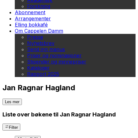
Akademisk
Forskning
Abonnement
Arrangementer
Elling bokkafé
Om Cappelen Damm
Presse
Nyhetsbrev
Send inn manus
Priser og nominasjoner
Stipender og minnepriser
Kataloger
Rapport 2025
Jan Ragnar Hagland
Les mer
Liste over bøkene til Jan Ragnar Hagland
Filter