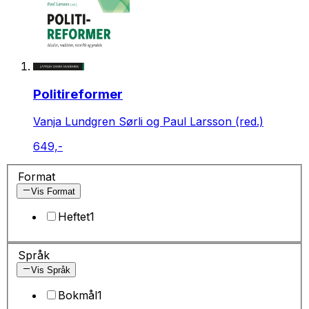
Politireformer
Vanja Lundgren Sørli og Paul Larsson (red.)
649,-
Format
Vis Format
Heftet
1
Språk
Vis Språk
Bokmål
1