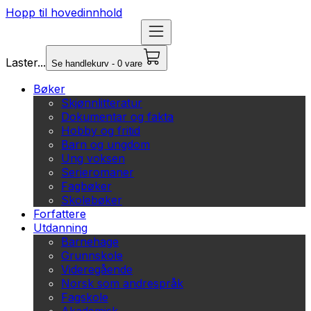
Hopp til hovedinnhold
Laster...
Se handlekurv - 0 vare
Bøker
Skjønnlitteratur
Dokumentar og fakta
Hobby og fritid
Barn og ungdom
Ung voksen
Serieromaner
Fagbøker
Skolebøker
Forfattere
Utdanning
Barnehage
Grunnskole
Videregående
Norsk som andrespråk
Fagskole