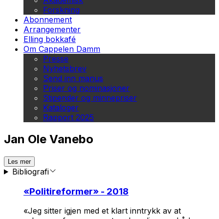
Akademisk
Forskning
Abonnement
Arrangementer
Elling bokkafé
Om Cappelen Damm
Presse
Nyhetsbrev
Send inn manus
Priser og nominasjoner
Stipender og minnepriser
Kataloger
Rapport 2025
Jan Ole Vanebo
Les mer
Bibliografi
«
Politireformer
» - 2018
«Jeg sitter igjen med et klart inntrykk av at