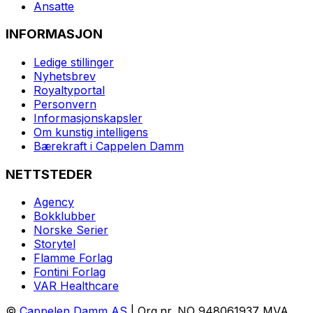
Ansatte
INFORMASJON
Ledige stillinger
Nyhetsbrev
Royaltyportal
Personvern
Informasjonskapsler
Om kunstig intelligens
Bærekraft i Cappelen Damm
NETTSTEDER
Agency
Bokklubber
Norske Serier
Storytel
Flamme Forlag
Fontini Forlag
VAR Healthcare
©
Cappelen Damm AS
| Org.nr. NO 948061937 MVA