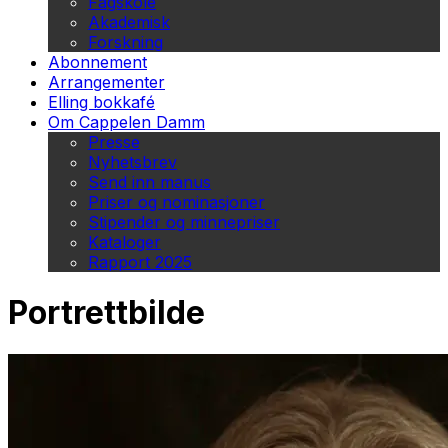
Fagskole
Akademisk
Forskning
Abonnement
Arrangementer
Elling bokkafé
Om Cappelen Damm
Presse
Nyhetsbrev
Send inn manus
Priser og nominasjoner
Stipender og minnepriser
Kataloger
Rapport 2025
Portrettbilde