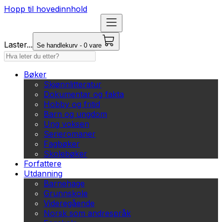
Hopp til hovedinnhold
Laster...
Se handlekurv - 0 vare
Bøker
Skjønnlitteratur
Dokumentar og fakta
Hobby og fritid
Barn og ungdom
Ung voksen
Serieromaner
Fagbøker
Skolebøker
Forfattere
Utdanning
Barnehage
Grunnskole
Videregående
Norsk som andrespråk