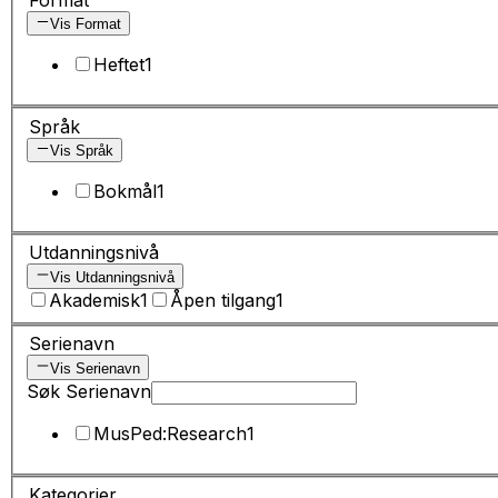
Vis Format
Heftet
1
Språk
Vis Språk
Bokmål
1
Utdanningsnivå
Vis Utdanningsnivå
Akademisk
1
Åpen tilgang
1
Serienavn
Vis Serienavn
Søk Serienavn
MusPed:Research
1
Kategorier