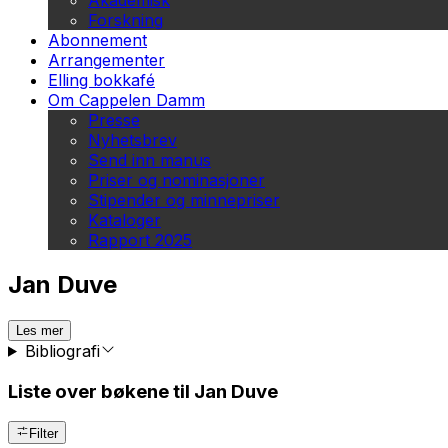
Akademisk
Forskning
Abonnement
Arrangementer
Elling bokkafé
Om Cappelen Damm
Presse
Nyhetsbrev
Send inn manus
Priser og nominasjoner
Stipender og minnepriser
Kataloger
Rapport 2025
Jan Duve
Les mer
Bibliografi
Liste over bøkene til Jan Duve
Filter