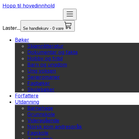
Hopp til hovedinnhold
Laster...
Se handlekurv - 0 vare
Bøker
Skjønnlitteratur
Dokumentar og fakta
Hobby og fritid
Barn og ungdom
Ung voksen
Serieromaner
Fagbøker
Skolebøker
Forfattere
Utdanning
Barnehage
Grunnskole
Videregående
Norsk som andrespråk
Fagskole