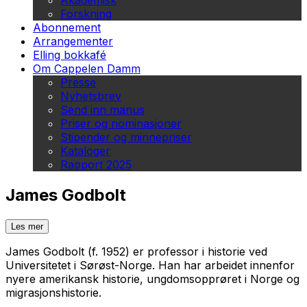
Akademisk
Forskning
Abonnement
Arrangementer
Elling bokkafé
Om Cappelen Damm
Presse
Nyhetsbrev
Send inn manus
Priser og nominasjoner
Stipender og minnepriser
Kataloger
Rapport 2025
James Godbolt
Les mer
James Godbolt (f. 1952) er professor i historie ved
Universitetet i Sørøst-Norge. Han har arbeidet innenfor
nyere amerikansk historie, ungdomsopprøret i Norge og
migrasjonshistorie.