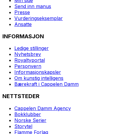
Min side
Send inn manus
Presse
Vurderingseksemplar
Ansatte
INFORMASJON
Ledige stillinger
Nyhetsbrev
Royaltyportal
Personvern
Informasjonskapsler
Om kunstig intelligens
Bærekraft i Cappelen Damm
NETTSTEDER
Cappelen Damm Agency
Bokklubber
Norske Serier
Storytel
Flamme Forlag