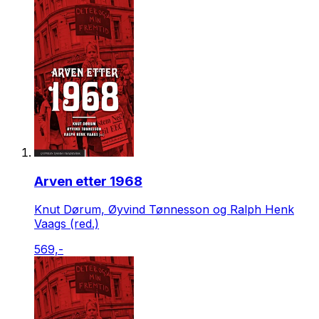
Arven etter 1968
Knut Dørum, Øyvind Tønnesson og Ralph Henk
Vaags (red.)
569,-