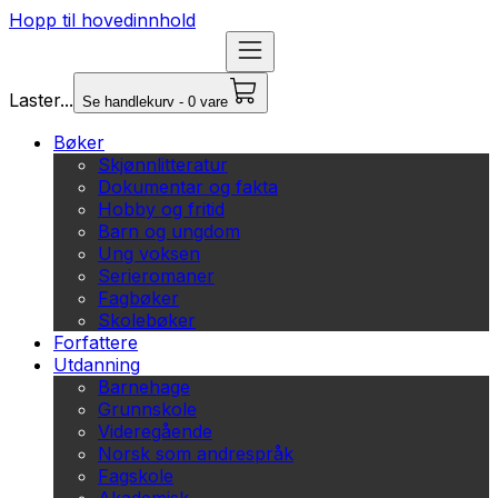
Hopp til hovedinnhold
Laster...
Se handlekurv - 0 vare
Bøker
Skjønnlitteratur
Dokumentar og fakta
Hobby og fritid
Barn og ungdom
Ung voksen
Serieromaner
Fagbøker
Skolebøker
Forfattere
Utdanning
Barnehage
Grunnskole
Videregående
Norsk som andrespråk
Fagskole