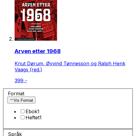
Arven etter 1968
Knut Dørum, Øyvind Tønnesson og Ralph Henk
Vaags (red.)
399,-
Format
Vis Format
Ebok
1
Heftet
1
Språk