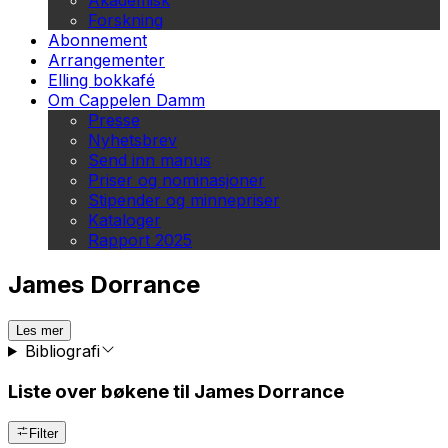
Akademisk
Forskning
Abonnement
Arrangementer
Elling bokkafé
Om Cappelen Damm
Presse
Nyhetsbrev
Send inn manus
Priser og nominasjoner
Stipender og minnepriser
Kataloger
Rapport 2025
James Dorrance
Les mer
Bibliografi
Liste over bøkene til James Dorrance
Filter