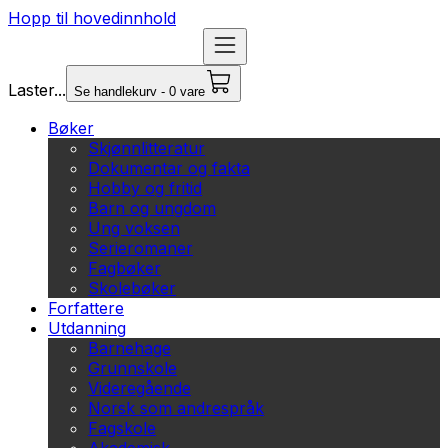
Hopp til hovedinnhold
Laster...
Se handlekurv - 0 vare
Bøker
Skjønnlitteratur
Dokumentar og fakta
Hobby og fritid
Barn og ungdom
Ung voksen
Serieromaner
Fagbøker
Skolebøker
Forfattere
Utdanning
Barnehage
Grunnskole
Videregående
Norsk som andrespråk
Fagskole