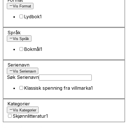
Vis Format
Lydbok
1
Språk
Vis Språk
Bokmål
1
Serienavn
Vis Serienavn
Søk Serienavn
Klassisk spenning fra villmarka
1
Kategorier
Vis Kategorier
Skjønnlitteratur
1