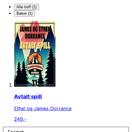
Alle treff (1)
Bøker (1)
Avtalt spill
Ethel og James Dorrance
249,-
Format