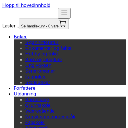
Hopp til hovedinnhold
Laster...
Se handlekurv - 0 vare
Bøker
Skjønnlitteratur
Dokumentar og fakta
Hobby og fritid
Barn og ungdom
Ung voksen
Serieromaner
Fagbøker
Skolebøker
Forfattere
Utdanning
Barnehage
Grunnskole
Videregående
Norsk som andrespråk
Fagskole