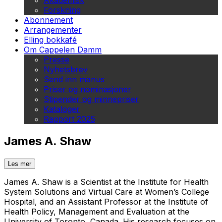
Akademisk
Forskning
Abonnement
Arrangementer
Elling bokkafé
Om Cappelen Damm
Presse
Nyhetsbrev
Send inn manus
Priser og nominasjoner
Stipender og minnepriser
Kataloger
Rapport 2025
James A. Shaw
Les mer
James A. Shaw is a Scientist at the Institute for Health
System Solutions and Virtual Care at Women’s College
Hospital, and an Assistant Professor at the Institute of
Health Policy, Management and Evaluation at the
University of Toronto, Canada. His research focuses on