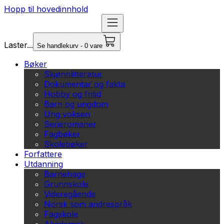
Hopp til hovedinnhold
Laster...
Se handlekurv - 0 vare
Bøker
Skjønnlitteratur
Dokumentar og fakta
Hobby og fritid
Barn og ungdom
Ung voksen
Serieromaner
Fagbøker
Skolebøker
Forfattere
Utdanning
Barnehage
Grunnskole
Videregående
Norsk som andrespråk
Fagskole