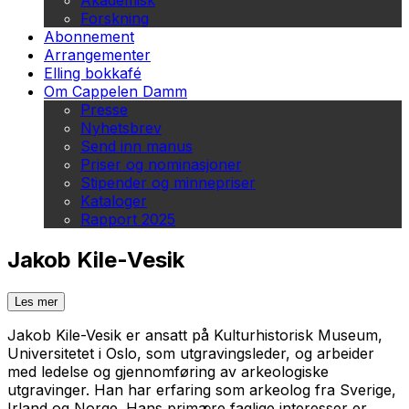
Akademisk
Forskning
Abonnement
Arrangementer
Elling bokkafé
Om Cappelen Damm
Presse
Nyhetsbrev
Send inn manus
Priser og nominasjoner
Stipender og minnepriser
Kataloger
Rapport 2025
Jakob Kile-Vesik
Les mer
Jakob Kile-Vesik er ansatt på Kulturhistorisk Museum,
Universitetet i Oslo, som utgravingsleder, og arbeider
med ledelse og gjennomføring av arkeologiske
utgravinger. Han har erfaring som arkeolog fra Sverige,
Irland og Norge. Hans primære faglige interesser er