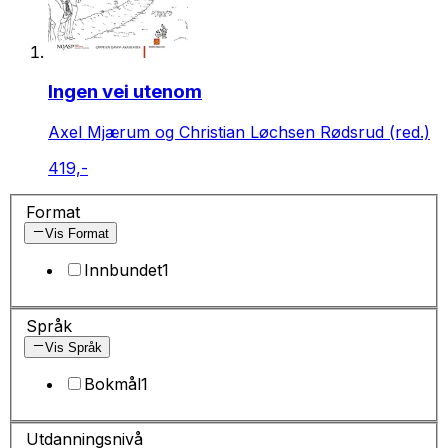
Ingen vei utenom
Axel Mjærum og Christian Løchsen Rødsrud (red.)
419,-
Format
Vis Format
Innbundet
1
Språk
Vis Språk
Bokmål
1
Utdanningsnivå