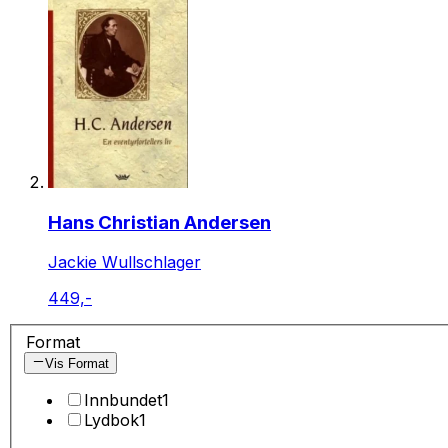
Hans Christian Andersen
Jackie Wullschlager
449,-
Format
Vis Format
Innbundet
1
Lydbok
1