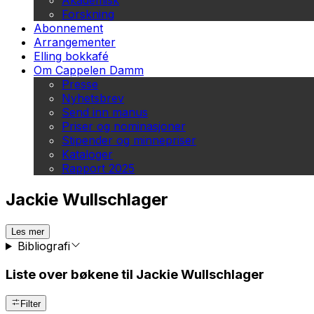
Akademisk
Forskning
Abonnement
Arrangementer
Elling bokkafé
Om Cappelen Damm
Presse
Nyhetsbrev
Send inn manus
Priser og nominasjoner
Stipender og minnepriser
Kataloger
Rapport 2025
Jackie Wullschlager
Les mer
Bibliografi
Liste over bøkene til Jackie Wullschlager
Filter