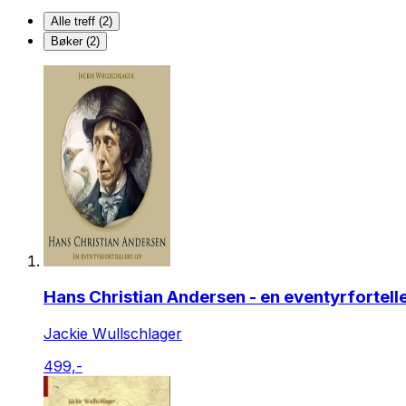
Alle treff (2)
Bøker (2)
Hans Christian Andersen - en eventyrfortelle
Jackie Wullschlager
499,-