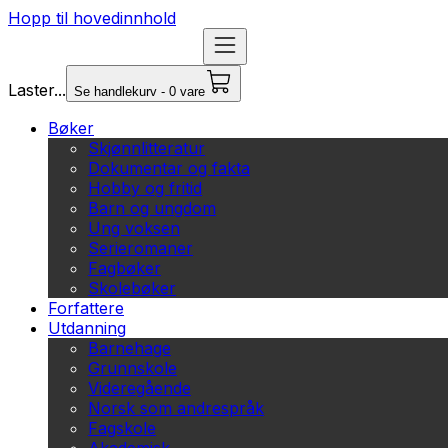
Hopp til hovedinnhold
Laster...
Se handlekurv - 0 vare
Bøker
Skjønnlitteratur
Dokumentar og fakta
Hobby og fritid
Barn og ungdom
Ung voksen
Serieromaner
Fagbøker
Skolebøker
Forfattere
Utdanning
Barnehage
Grunnskole
Videregående
Norsk som andrespråk
Fagskole