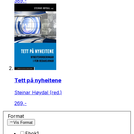
389,-
Tett på nyheitene
Steinar Høydal (red.)
269,-
Format
Vis Format
Ebok
1