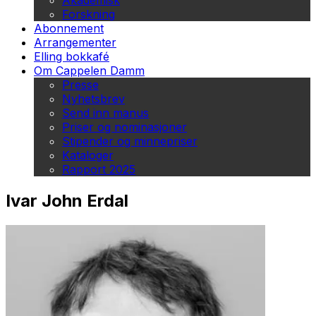
Akademisk
Forskning
Abonnement
Arrangementer
Elling bokkafé
Om Cappelen Damm
Presse
Nyhetsbrev
Send inn manus
Priser og nominasjoner
Stipender og minnepriser
Kataloger
Rapport 2025
Ivar John Erdal