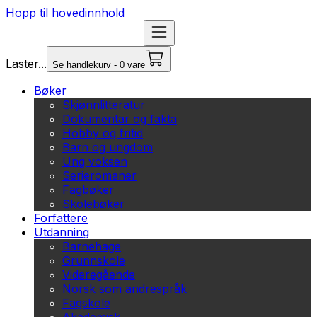
Hopp til hovedinnhold
Laster...
Se handlekurv - 0 vare
Bøker
Skjønnlitteratur
Dokumentar og fakta
Hobby og fritid
Barn og ungdom
Ung voksen
Serieromaner
Fagbøker
Skolebøker
Forfattere
Utdanning
Barnehage
Grunnskole
Videregående
Norsk som andrespråk
Fagskole