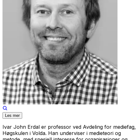
Les mer
Ivar John Erdal er professor ved Avdeling for mediefag,
Høgskulen i Volda. Han underviser i medieteori og
metode, med spesiell interesse for organisasjoner og