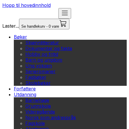
Hopp til hovedinnhold
Laster...
Se handlekurv - 0 vare
Bøker
Skjønnlitteratur
Dokumentar og fakta
Hobby og fritid
Barn og ungdom
Ung voksen
Serieromaner
Fagbøker
Skolebøker
Forfattere
Utdanning
Barnehage
Grunnskole
Videregående
Norsk som andrespråk
Fagskole