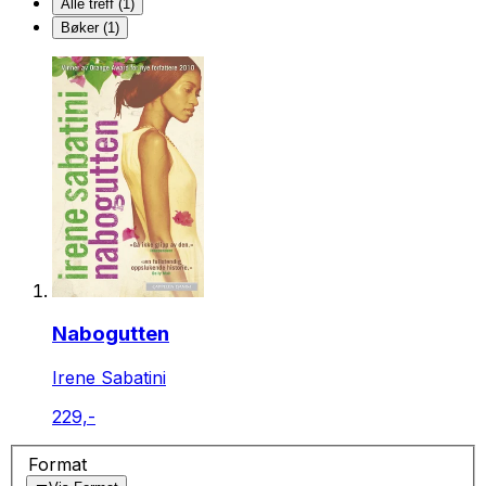
Alle treff (1)
Bøker (1)
Nabogutten
Irene Sabatini
229,-
Format