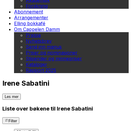
Akademisk
Forskning
Abonnement
Arrangementer
Elling bokkafé
Om Cappelen Damm
Presse
Nyhetsbrev
Send inn manus
Priser og nominasjoner
Stipender og minnepriser
Kataloger
Rapport 2025
Irene Sabatini
Les mer
Liste over bøkene til Irene Sabatini
Filter