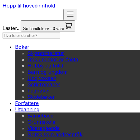
Hopp til hovedinnhold
Laster...
Se handlekurv - 0 vare
Bøker
Skjønnlitteratur
Dokumentar og fakta
Hobby og fritid
Barn og ungdom
Ung voksen
Serieromaner
Fagbøker
Skolebøker
Forfattere
Utdanning
Barnehage
Grunnskole
Videregående
Norsk som andrespråk