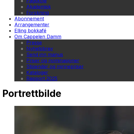
Fagskole
Akademisk
Forskning
Abonnement
Arrangementer
Elling bokkafé
Om Cappelen Damm
Presse
Nyhetsbrev
Send inn manus
Priser og nominasjoner
Stipender og minnepriser
Kataloger
Rapport 2025
Portrettbilde