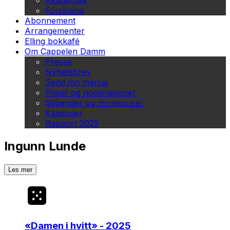
Akademisk
Forskning
Abonnement
Arrangementer
Elling bokkafé
Om Cappelen Damm
Presse
Nyhetsbrev
Send inn manus
Priser og nominasjoner
Stipender og minnepriser
Kataloger
Rapport 2025
Ingunn Lunde
Les mer
«
Damen i hvitt
» - 2025