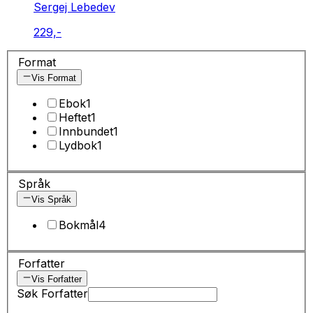
Sergej Lebedev
229,-
Format
Vis Format
Ebok
1
Heftet
1
Innbundet
1
Lydbok
1
Språk
Vis Språk
Bokmål
4
Forfatter
Vis Forfatter
Søk Forfatter