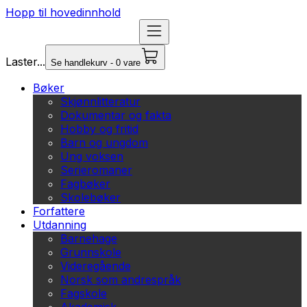
Hopp til hovedinnhold
Laster...
Se handlekurv - 0 vare
Bøker
Skjønnlitteratur
Dokumentar og fakta
Hobby og fritid
Barn og ungdom
Ung voksen
Serieromaner
Fagbøker
Skolebøker
Forfattere
Utdanning
Barnehage
Grunnskole
Videregående
Norsk som andrespråk
Fagskole