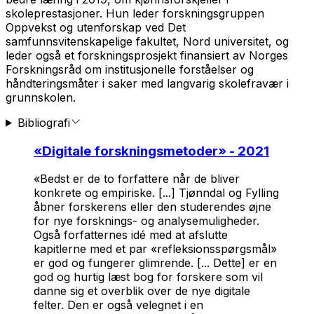
skoleprestasjoner. Hun leder forskningsgruppen
Oppvekst og utenforskap ved Det
samfunnsvitenskapelige fakultet, Nord universitet, og
leder også et forskningsprosjekt finansiert av Norges
Forskningsråd om institusjonelle forståelser og
håndteringsmåter i saker med langvarig skolefravær i
grunnskolen.
Bibliografi
«
Digitale forskningsmetoder
» - 2021
«Bedst er de to forfattere når de bliver
konkrete og empiriske. [...] Tjønndal og Fylling
åbner forskerens eller den studerendes øjne
for nye forsknings- og analysemuligheder.
Også forfatternes idé med at afslutte
kapitlerne med et par «refleksionsspørgsmål»
er god og fungerer glimrende. [... Dette] er en
god og hurtig læst bog for forskere som vil
danne sig et overblik over de nye digitale
felter. Den er også velegnet i en