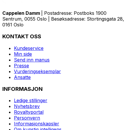
Cappelen Damm
| Postadresse: Postboks 1900
Sentrum, 0055 Oslo | Besøksadresse: Stortingsgata 28,
0161 Oslo
KONTAKT OSS
Kundeservice
Min side
Send inn manus
Presse
Vurderingseksemplar
Ansatte
INFORMASJON
Ledige stillinger
Nyhetsbrev
Royaltyportal
Personvern
Informasjonskapsler
Om kunstig intelligens