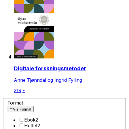
Digitale forskningsmetoder
Anne Tjønndal og Ingrid Fylling
219,-
Format
Vis Format
Ebok
2
Heftet
2