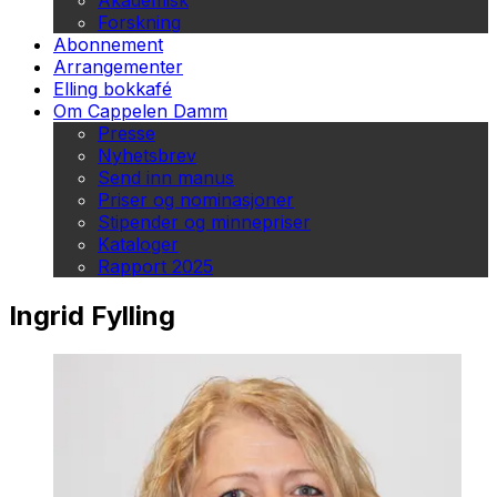
Akademisk
Forskning
Abonnement
Arrangementer
Elling bokkafé
Om Cappelen Damm
Presse
Nyhetsbrev
Send inn manus
Priser og nominasjoner
Stipender og minnepriser
Kataloger
Rapport 2025
Ingrid Fylling