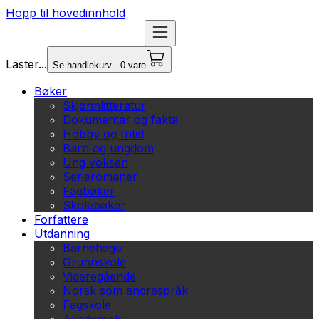
Hopp til hovedinnhold
Laster...
Se handlekurv - 0 vare
Bøker
Skjønnlitteratur
Dokumentar og fakta
Hobby og fritid
Barn og ungdom
Ung voksen
Serieromaner
Fagbøker
Skolebøker
Forfattere
Utdanning
Barnehage
Grunnskole
Videregående
Norsk som andrespråk
Fagskole