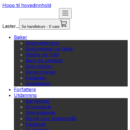
Hopp til hovedinnhold
Laster...
Se handlekurv - 0 vare
Bøker
Skjønnlitteratur
Dokumentar og fakta
Hobby og fritid
Barn og ungdom
Ung voksen
Serieromaner
Fagbøker
Skolebøker
Forfattere
Utdanning
Barnehage
Grunnskole
Videregående
Norsk som andrespråk
Fagskole