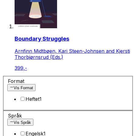
Boundary Struggles
Arnfinn Midtbøen, Kari Steen-Johnsen and Kjersti
Thorbjørnsrud (Eds.)
399,-
Format
Vis Format
Heftet
1
Språk
Vis Språk
Engelsk
1