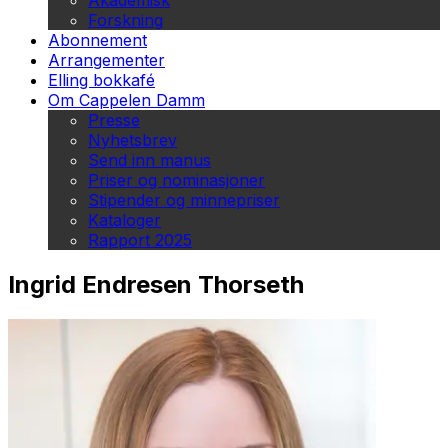
Akademisk
Forskning
Abonnement
Arrangementer
Elling bokkafé
Om Cappelen Damm
Presse
Nyhetsbrev
Send inn manus
Priser og nominasjoner
Stipender og minnepriser
Kataloger
Rapport 2025
Ingrid Endresen Thorseth