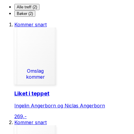
Alle treff (2)
Bøker (2)
Kommer snart
Omslag
kommer
Liket i teppet
Ingelin Angerborn og Niclas Angerborn
269,-
Kommer snart