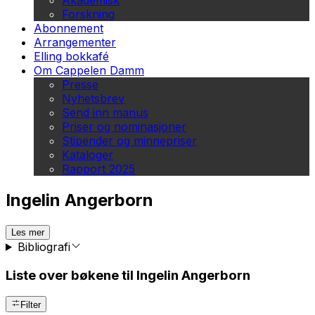
Akademisk
Forskning
Abonnement
Arrangementer
Elling bokkafé
Om Cappelen Damm
Presse
Nyhetsbrev
Send inn manus
Priser og nominasjoner
Stipender og minnepriser
Kataloger
Rapport 2025
Ingelin Angerborn
Les mer
Bibliografi
Liste over bøkene til Ingelin Angerborn
Filter