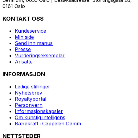
Sentrum, 0055 Oslo | Besøksadresse: Stortingsgata 28,
0161 Oslo
KONTAKT OSS
Kundeservice
Min side
Send inn manus
Presse
Vurderingseksemplar
Ansatte
INFORMASJON
Ledige stillinger
Nyhetsbrev
Royaltyportal
Personvern
Informasjonskapsler
Om kunstig intelligens
Bærekraft i Cappelen Damm
NETTSTEDER