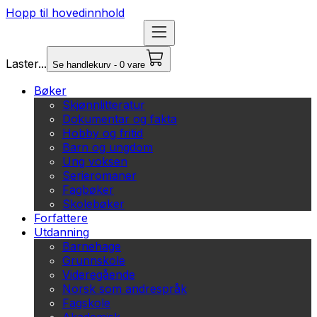
Hopp til hovedinnhold
Laster...
Se handlekurv - 0 vare
Bøker
Skjønnlitteratur
Dokumentar og fakta
Hobby og fritid
Barn og ungdom
Ung voksen
Serieromaner
Fagbøker
Skolebøker
Forfattere
Utdanning
Barnehage
Grunnskole
Videregående
Norsk som andrespråk
Fagskole