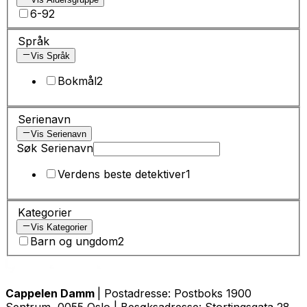
6-9
2
Språk
Vis Språk
Bokmål
2
Serienavn
Vis Serienavn
Søk Serienavn
Verdens beste detektiver
1
Kategorier
Vis Kategorier
Barn og ungdom
2
Cappelen Damm
| Postadresse: Postboks 1900