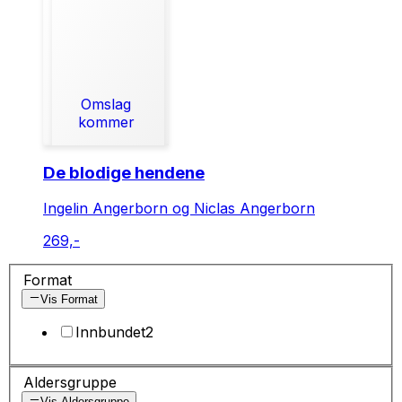
Omslag
kommer
De blodige hendene
Ingelin Angerborn og Niclas Angerborn
269,-
Format
Vis Format
Innbundet
2
Aldersgruppe
Vis Aldersgruppe