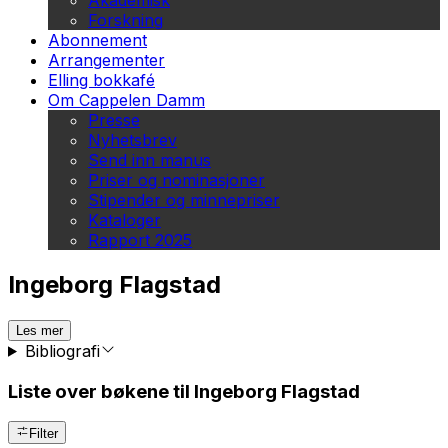
Akademisk
Forskning
Abonnement
Arrangementer
Elling bokkafé
Om Cappelen Damm
Presse
Nyhetsbrev
Send inn manus
Priser og nominasjoner
Stipender og minnepriser
Kataloger
Rapport 2025
Ingeborg Flagstad
Les mer
Bibliografi
Liste over bøkene til Ingeborg Flagstad
Filter