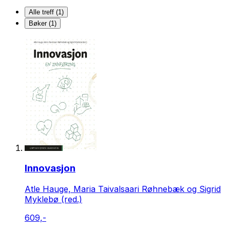
Alle treff (1)
Bøker (1)
Innovasjon
Atle Hauge, Maria Taivalsaari Røhnebæk og Sigrid
Myklebø (red.)
609,-