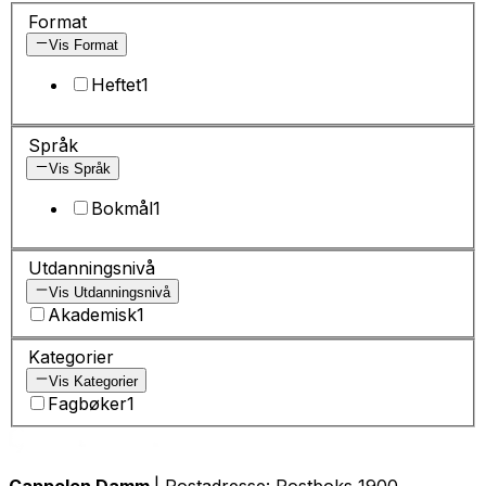
Format
Vis Format
Heftet
1
Språk
Vis Språk
Bokmål
1
Utdanningsnivå
Vis Utdanningsnivå
Akademisk
1
Kategorier
Vis Kategorier
Fagbøker
1
Cappelen Damm
| Postadresse: Postboks 1900