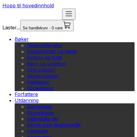
Hopp til hovedinnhold
Laster...
Se handlekurv - 0 vare
Bøker
Skjønnlitteratur
Dokumentar og fakta
Hobby og fritid
Barn og ungdom
Ung voksen
Serieromaner
Fagbøker
Skolebøker
Forfattere
Utdanning
Barnehage
Grunnskole
Videregående
Norsk som andrespråk
Fagskole