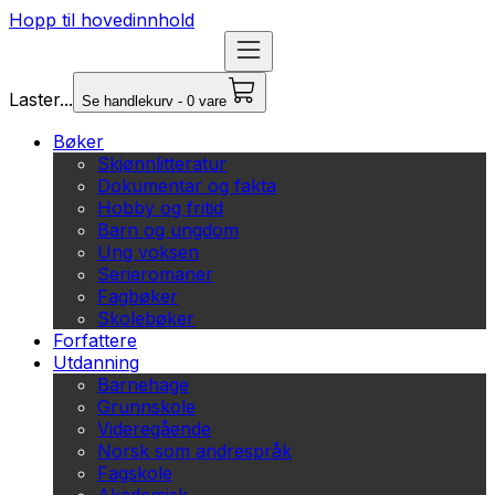
Hopp til hovedinnhold
Laster...
Se handlekurv - 0 vare
Bøker
Skjønnlitteratur
Dokumentar og fakta
Hobby og fritid
Barn og ungdom
Ung voksen
Serieromaner
Fagbøker
Skolebøker
Forfattere
Utdanning
Barnehage
Grunnskole
Videregående
Norsk som andrespråk
Fagskole