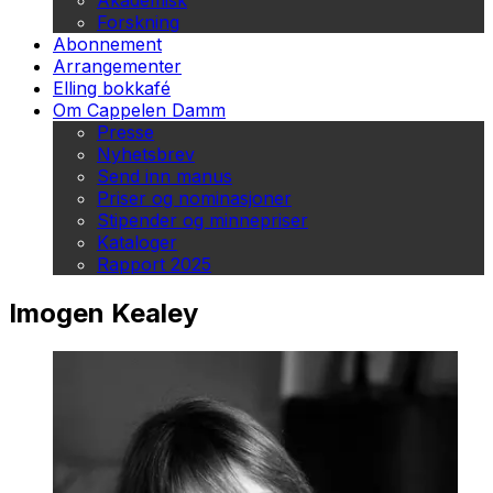
Akademisk
Forskning
Abonnement
Arrangementer
Elling bokkafé
Om Cappelen Damm
Presse
Nyhetsbrev
Send inn manus
Priser og nominasjoner
Stipender og minnepriser
Kataloger
Rapport 2025
Imogen Kealey