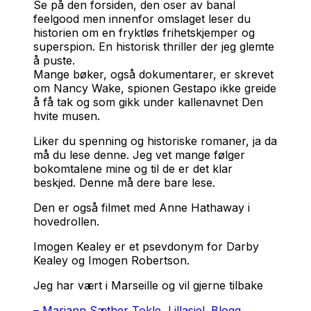
Se på den forsiden, den oser av banal
feelgood men innenfor omslaget leser du
historien om en fryktløs frihetskjemper og
superspion. En historisk thriller der jeg glemte
å puste.
Mange bøker, også dokumentarer, er skrevet
om Nancy Wake, spionen Gestapo ikke greide
å få tak og som gikk under kallenavnet Den
hvite musen.
Liker du spenning og historiske romaner, ja da
må du lese denne. Jeg vet mange følger
bokomtalene mine og til de er det klar
beskjed. Denne må dere bare lese.
Den er også filmet med Anne Hathaway i
hovedrollen.
Imogen Kealey er et psevdonym for Darby
Kealey og Imogen Robertson.
Jeg har vært i Marseille og vil gjerne tilbake
–
Mariann Sæther Tokle, Lillasjel. Blogg,