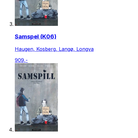
Samspel (K06)
Haugen, Kosberg, Langø, Longva
909,-