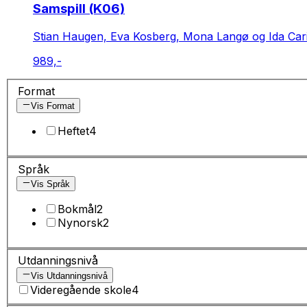
Samspill (K06)
Stian Haugen, Eva Kosberg, Mona Langø og Ida Car
989,-
Format
Vis Format
Heftet
4
Språk
Vis Språk
Bokmål
2
Nynorsk
2
Utdanningsnivå
Vis Utdanningsnivå
Videregående skole
4