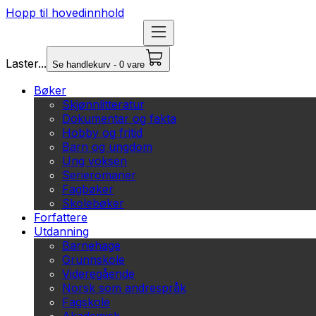
Hopp til hovedinnhold
Laster...
Se handlekurv - 0 vare
Bøker
Skjønnlitteratur
Dokumentar og fakta
Hobby og fritid
Barn og ungdom
Ung voksen
Serieromaner
Fagbøker
Skolebøker
Forfattere
Utdanning
Barnehage
Grunnskole
Videregående
Norsk som andrespråk
Fagskole