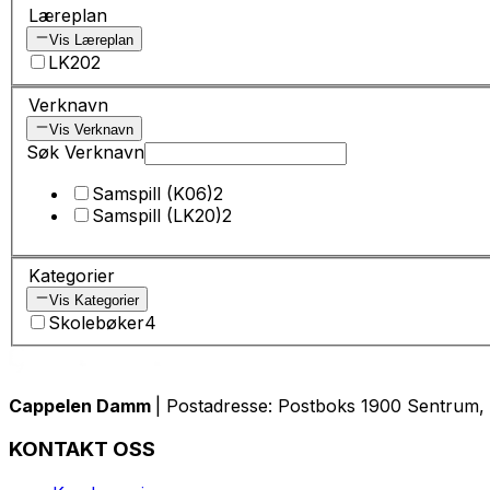
Læreplan
Vis Læreplan
LK20
2
Verknavn
Vis Verknavn
Søk Verknavn
Samspill (K06)
2
Samspill (LK20)
2
Kategorier
Vis Kategorier
Skolebøker
4
Cappelen Damm
| Postadresse: Postboks 1900 Sentrum, 
KONTAKT OSS