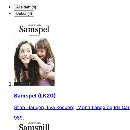
Alle treff (4)
Bøker (4)
Samspel (LK20)
Stian Haugen, Eva Kosberg, Mona Langø og Ida Car
969,-