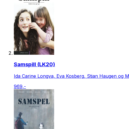
Samspill (LK20)
Ida Carine Longva, Eva Kosberg, Stian Haugen og 
969,-