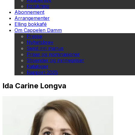
Akademisk
Forskning
Abonnement
Arrangementer
Elling bokkafé
Om Cappelen Damm
Presse
Nyhetsbrev
Send inn manus
Priser og nominasjoner
Stipender og minnepriser
Kataloger
Rapport 2025
Ida Carine Longva