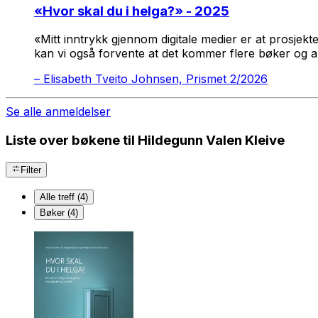
«
Hvor skal du i helga?
» - 2025
«Mitt inntrykk gjennom digitale medier er at prosjekte
kan vi også forvente at det kommer flere bøker og ar
–
Elisabeth Tveito Johnsen, Prismet 2/2026
Se alle anmeldelser
Liste over bøkene til Hildegunn Valen Kleive
Filter
Alle treff (4)
Bøker (4)