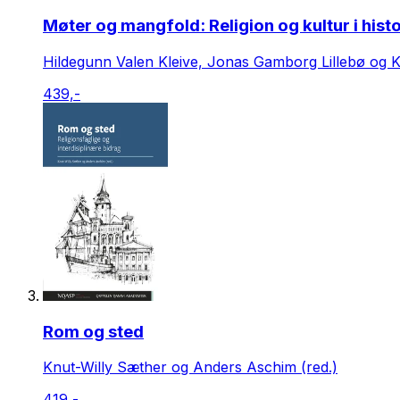
Møter og mangfold: Religion og kultur i hist
Hildegunn Valen Kleive, Jonas Gamborg Lillebø og K
439,-
Rom og sted
Knut-Willy Sæther og Anders Aschim (red.)
419,-