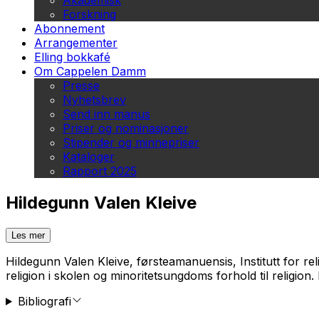
Akademisk
Forskning
Abonnement
Arrangementer
Elling bokkafé
Om Cappelen Damm
Presse
Nyhetsbrev
Send inn manus
Priser og nominasjoner
Stipender og minnepriser
Kataloger
Rapport 2025
Hildegunn Valen Kleive
Les mer
Hildegunn Valen Kleive, førsteamanuensis, Institutt for re
religion i skolen og minoritetsungdoms forhold til religion
Bibliografi