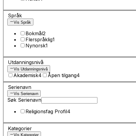
Språk
Vis Språk
Bokmål
2
Flerspråklig
1
Nynorsk
1
Utdanningsnivå
Vis Utdanningsnivå
Akademisk
4
Åpen tilgang
4
Serienavn
Vis Serienavn
Søk Serienavn
Religionsfag Profil
4
Kategorier
Vis Kategorier