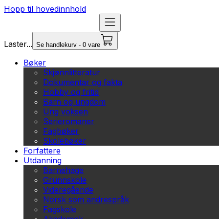
Hopp til hovedinnhold
Laster...
Se handlekurv - 0 vare
Bøker
Skjønnlitteratur
Dokumentar og fakta
Hobby og fritid
Barn og ungdom
Ung voksen
Serieromaner
Fagbøker
Skolebøker
Forfattere
Utdanning
Barnehage
Grunnskole
Videregående
Norsk som andrespråk
Fagskole