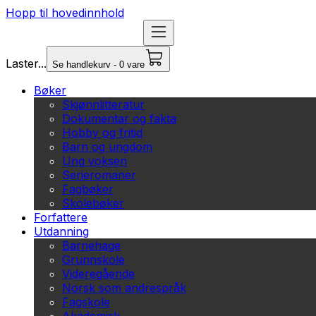
Hopp til hovedinnhold
Laster...
Se handlekurv - 0 vare
Bøker
Skjønnlitteratur
Dokumentar og fakta
Hobby og fritid
Barn og ungdom
Ung voksen
Serieromaner
Fagbøker
Skolebøker
Forfattere
Utdanning
Barnehage
Grunnskole
Videregående
Norsk som andrespråk
Fagskole