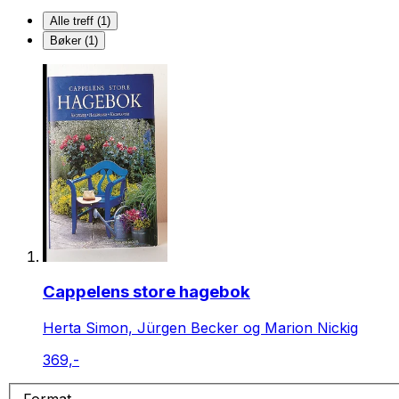
Alle treff (1)
Bøker (1)
Cappelens store hagebok
Herta Simon, Jürgen Becker og Marion Nickig
369,-
Format