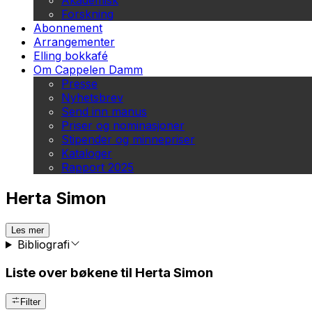
Akademisk
Forskning
Abonnement
Arrangementer
Elling bokkafé
Om Cappelen Damm
Presse
Nyhetsbrev
Send inn manus
Priser og nominasjoner
Stipender og minnepriser
Kataloger
Rapport 2025
Herta Simon
Les mer
Bibliografi
Liste over bøkene til Herta Simon
Filter