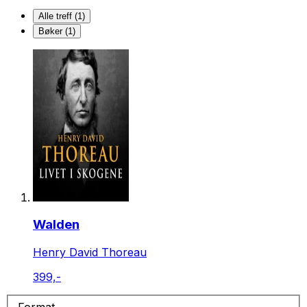
Alle treff (1)
Bøker (1)
Walden
Henry David Thoreau
399,-
Format