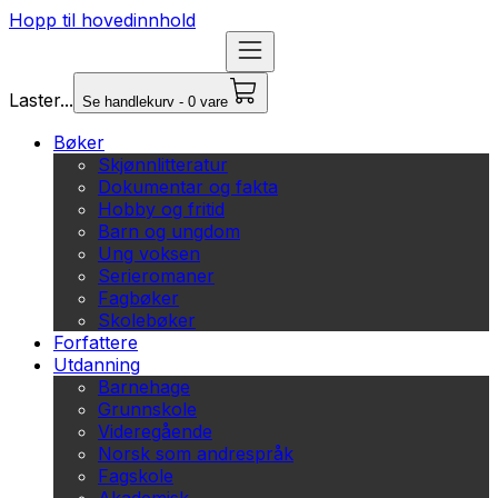
Hopp til hovedinnhold
Laster...
Se handlekurv - 0 vare
Bøker
Skjønnlitteratur
Dokumentar og fakta
Hobby og fritid
Barn og ungdom
Ung voksen
Serieromaner
Fagbøker
Skolebøker
Forfattere
Utdanning
Barnehage
Grunnskole
Videregående
Norsk som andrespråk
Fagskole