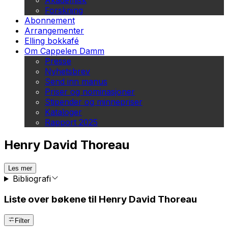
Akademisk
Forskning
Abonnement
Arrangementer
Elling bokkafé
Om Cappelen Damm
Presse
Nyhetsbrev
Send inn manus
Priser og nominasjoner
Stipender og minnepriser
Kataloger
Rapport 2025
Henry David Thoreau
Les mer
Bibliografi
Liste over bøkene til Henry David Thoreau
Filter