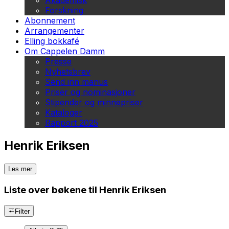
Akademisk
Forskning
Abonnement
Arrangementer
Elling bokkafé
Om Cappelen Damm
Presse
Nyhetsbrev
Send inn manus
Priser og nominasjoner
Stipender og minnepriser
Kataloger
Rapport 2025
Henrik Eriksen
Les mer
Liste over bøkene til Henrik Eriksen
Filter