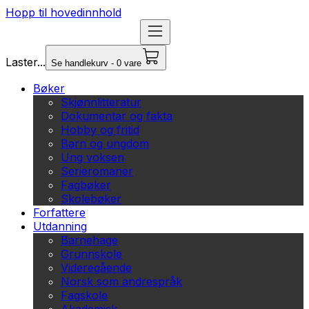
Hopp til hovedinnhold
Laster...
Se handlekurv - 0 vare
Bøker
Skjønnlitteratur
Dokumentar og fakta
Hobby og fritid
Barn og ungdom
Ung voksen
Serieromaner
Fagbøker
Skolebøker
Forfattere
Utdanning
Barnehage
Grunnskole
Videregående
Norsk som andrespråk
Fagskole