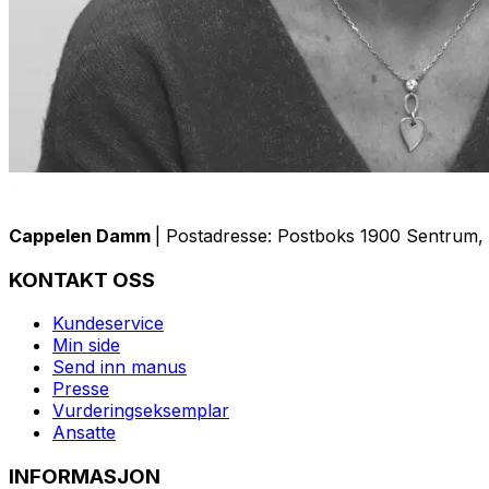
Cappelen Damm
| Postadresse: Postboks 1900 Sentrum, 
KONTAKT OSS
Kundeservice
Min side
Send inn manus
Presse
Vurderingseksemplar
Ansatte
INFORMASJON