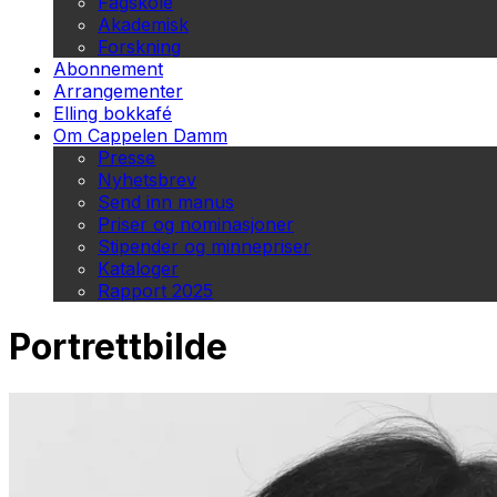
Fagskole
Akademisk
Forskning
Abonnement
Arrangementer
Elling bokkafé
Om Cappelen Damm
Presse
Nyhetsbrev
Send inn manus
Priser og nominasjoner
Stipender og minnepriser
Kataloger
Rapport 2025
Portrettbilde