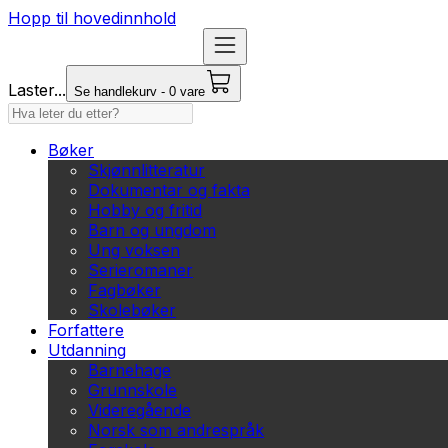
Hopp til hovedinnhold
Laster...
Se handlekurv - 0 vare
Bøker
Skjønnlitteratur
Dokumentar og fakta
Hobby og fritid
Barn og ungdom
Ung voksen
Serieromaner
Fagbøker
Skolebøker
Forfattere
Utdanning
Barnehage
Grunnskole
Videregående
Norsk som andrespråk