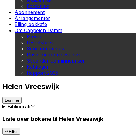
Akademisk
Forskning
Abonnement
Arrangementer
Elling bokkafé
Om Cappelen Damm
Presse
Nyhetsbrev
Send inn manus
Priser og nominasjoner
Stipender og minnepriser
Kataloger
Rapport 2025
Helen Vreeswijk
Les mer
Bibliografi
Liste over bøkene til Helen Vreeswijk
Filter