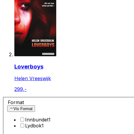
Loverboys
Helen Vreeswijk
299,-
Format
Vis Format
Innbundet
1
Lydbok
1