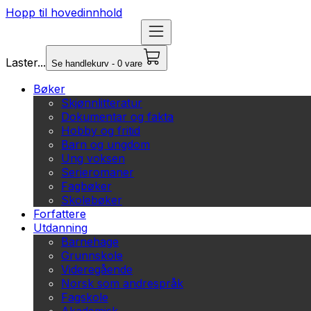
Hopp til hovedinnhold
Laster...
Se handlekurv - 0 vare
Bøker
Skjønnlitteratur
Dokumentar og fakta
Hobby og fritid
Barn og ungdom
Ung voksen
Serieromaner
Fagbøker
Skolebøker
Forfattere
Utdanning
Barnehage
Grunnskole
Videregående
Norsk som andrespråk
Fagskole