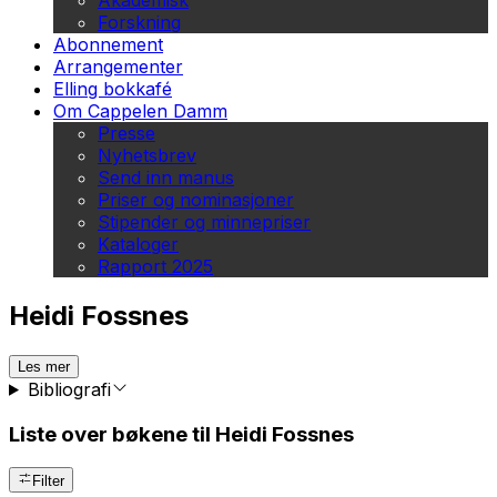
Akademisk
Forskning
Abonnement
Arrangementer
Elling bokkafé
Om Cappelen Damm
Presse
Nyhetsbrev
Send inn manus
Priser og nominasjoner
Stipender og minnepriser
Kataloger
Rapport 2025
Heidi Fossnes
Les mer
Bibliografi
Liste over bøkene til Heidi Fossnes
Filter