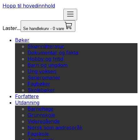
Hopp til hovedinnhold
Laster...
Se handlekurv - 0 vare
Bøker
Skjønnlitteratur
Dokumentar og fakta
Hobby og fritid
Barn og ungdom
Ung voksen
Serieromaner
Fagbøker
Skolebøker
Forfattere
Utdanning
Barnehage
Grunnskole
Videregående
Norsk som andrespråk
Fagskole