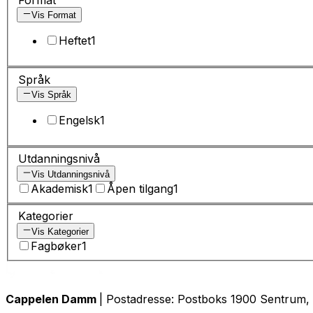
Vis Format
Heftet
1
Språk
Vis Språk
Engelsk
1
Utdanningsnivå
Vis Utdanningsnivå
Akademisk
1
Åpen tilgang
1
Kategorier
Vis Kategorier
Fagbøker
1
Cappelen Damm
| Postadresse: Postboks 1900 Sentrum, 