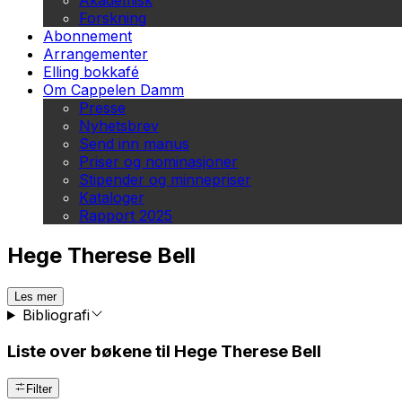
Akademisk
Forskning
Abonnement
Arrangementer
Elling bokkafé
Om Cappelen Damm
Presse
Nyhetsbrev
Send inn manus
Priser og nominasjoner
Stipender og minnepriser
Kataloger
Rapport 2025
Hege Therese Bell
Les mer
Bibliografi
Liste over bøkene til Hege Therese Bell
Filter