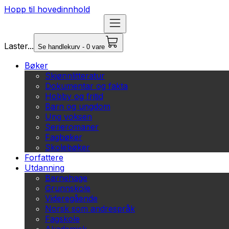
Hopp til hovedinnhold
Laster...
Se handlekurv - 0 vare
Bøker
Skjønnlitteratur
Dokumentar og fakta
Hobby og fritid
Barn og ungdom
Ung voksen
Serieromaner
Fagbøker
Skolebøker
Forfattere
Utdanning
Barnehage
Grunnskole
Videregående
Norsk som andrespråk
Fagskole