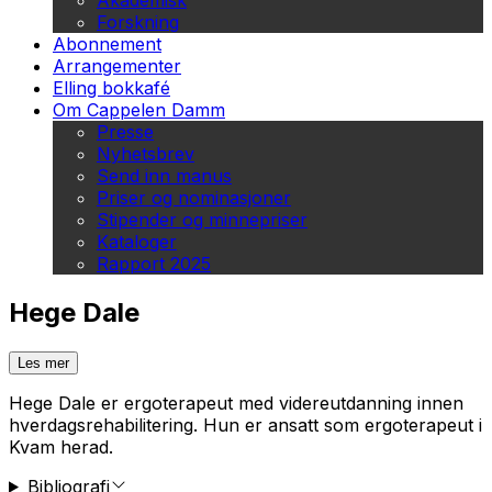
Akademisk
Forskning
Abonnement
Arrangementer
Elling bokkafé
Om Cappelen Damm
Presse
Nyhetsbrev
Send inn manus
Priser og nominasjoner
Stipender og minnepriser
Kataloger
Rapport 2025
Hege Dale
Les mer
Hege Dale er ergoterapeut med videreutdanning innen
hverdagsrehabilitering. Hun er ansatt som ergoterapeut i
Kvam herad.
Bibliografi