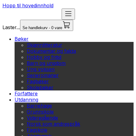
Hopp til hovedinnhold
Laster...
Se handlekurv - 0 vare
Bøker
Skjønnlitteratur
Dokumentar og fakta
Hobby og fritid
Barn og ungdom
Ung voksen
Serieromaner
Fagbøker
Skolebøker
Forfattere
Utdanning
Barnehage
Grunnskole
Videregående
Norsk som andrespråk
Fagskole