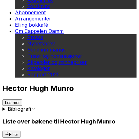
Akademisk
Forskning
Abonnement
Arrangementer
Elling bokkafé
Om Cappelen Damm
Presse
Nyhetsbrev
Send inn manus
Priser og nominasjoner
Stipender og minnepriser
Kataloger
Rapport 2025
Hector Hugh Munro
Les mer
Bibliografi
Liste over bøkene til Hector Hugh Munro
Filter