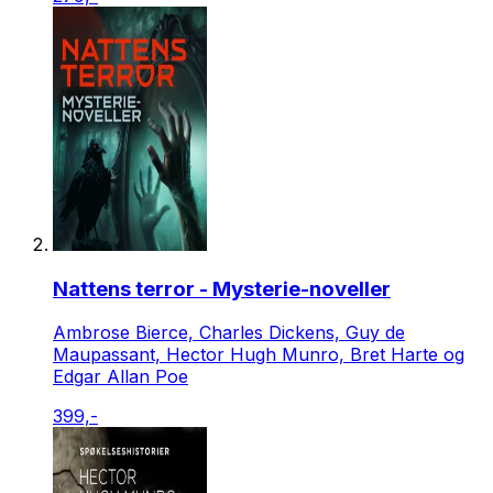
Nattens terror - Mysterie-noveller
Ambrose Bierce, Charles Dickens, Guy de
Maupassant, Hector Hugh Munro, Bret Harte og
Edgar Allan Poe
399,-