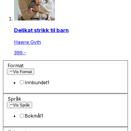
Delikat strikk til barn
Hawre Gyth
399,-
Format
Vis Format
Innbundet
1
Språk
Vis Språk
Bokmål
1