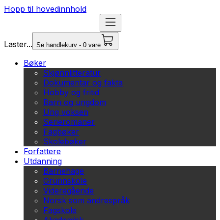
Hopp til hovedinnhold
Laster...
Se handlekurv - 0 vare
Bøker
Skjønnlitteratur
Dokumentar og fakta
Hobby og fritid
Barn og ungdom
Ung voksen
Serieromaner
Fagbøker
Skolebøker
Forfattere
Utdanning
Barnehage
Grunnskole
Videregående
Norsk som andrespråk
Fagskole