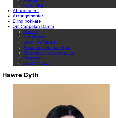
Akademisk
Forskning
Abonnement
Arrangementer
Elling bokkafé
Om Cappelen Damm
Presse
Nyhetsbrev
Send inn manus
Priser og nominasjoner
Stipender og minnepriser
Kataloger
Rapport 2025
Hawre Gyth