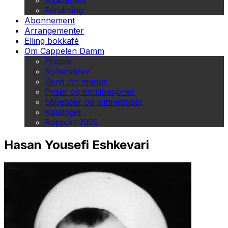
Akademisk
Forskning
Abonnement
Arrangementer
Elling bokkafé
Om Cappelen Damm
Presse
Nyhetsbrev
Send inn manus
Priser og nominasjoner
Stipender og minnepriser
Kataloger
Rapport 2025
Hasan Yousefi Eshkevari