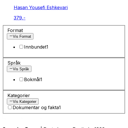
Hasan Yousefi Eshkevari
379,-
Format
Vis Format
Innbundet
1
Språk
Vis Språk
Bokmål
1
Kategorier
Vis Kategorier
Dokumentar og fakta
1