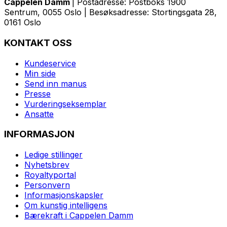
Cappelen Damm
| Postadresse: Postboks 1900
Sentrum, 0055 Oslo | Besøksadresse: Stortingsgata 28,
0161 Oslo
KONTAKT OSS
Kundeservice
Min side
Send inn manus
Presse
Vurderingseksemplar
Ansatte
INFORMASJON
Ledige stillinger
Nyhetsbrev
Royaltyportal
Personvern
Informasjonskapsler
Om kunstig intelligens
Bærekraft i Cappelen Damm