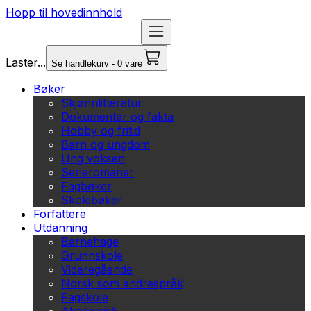
Hopp til hovedinnhold
Laster...
Se handlekurv - 0 vare
Bøker
Skjønnlitteratur
Dokumentar og fakta
Hobby og fritid
Barn og ungdom
Ung voksen
Serieromaner
Fagbøker
Skolebøker
Forfattere
Utdanning
Barnehage
Grunnskole
Videregående
Norsk som andrespråk
Fagskole